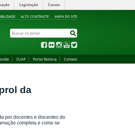
mação
Legislação
Canais
IBILIDADE
ALTO CONTRASTE
MAPA DO SITE
Buscar no portal
Buscar no portal
Facebook
Flickr
Instagram
YouTube
Twitter
oodle
SUAP
Portal Reitoria
Contato
prol da
a por docentes e discentes do
gramação completa e como se