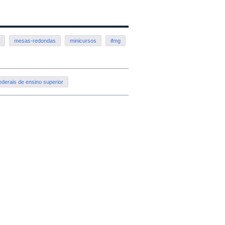
s
mesas-redondas
minicursos
ifmg
federais de ensino superior