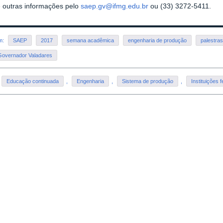
 outras informações pelo
saep.gv@ifmg.edu.br
ou (33) 3272-5411.
em:
SAEP
2017
semana acadêmica
engenharia de produção
palestra
overnador Valadares
Educação continuada
,
Engenharia
,
Sistema de produção
,
Instituições 