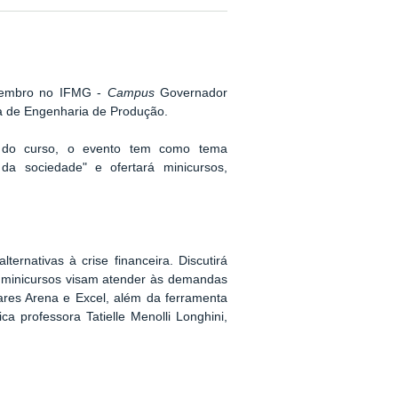
embro
no IFMG -
Campus
Governador
a de Engenharia de Produção.
s do curso, o evento tem como tema
da sociedade" e ofertará minicursos,
ernativas à crise financeira. Discutirá
s minicursos visam atender às demandas
res Arena e Excel, além da ferramenta
a professora Tatielle Menolli Longhini,