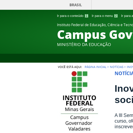
BRASIL
Ir para o conteúdo
1
Ir para o menu
2
Ir para
Instituto Federal de Educação, Ciência e Tecn
Campus Gov
MINISTÉRIO DA EDUCAÇÃO
VOCÊ ESTÁ AQUI:
PÁGINA INICIAL
>
NOTÍCIAS
>
INO
NOTÍCI
Ino
soc
A III Se
curso, o
inscreve