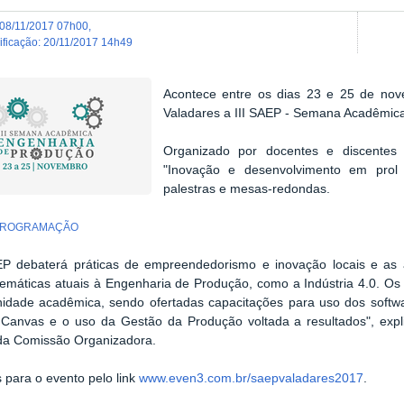
08/11/2017 07h00
,
dificação
:
20/11/2017 14h49
Acontece entre os dias 23 e 25 de
n
ov
Valadares
a III SAEP - Semana Acadêmic
Organizado por docentes e discente
"Inovação e desenvolvimento em prol 
palestras e mesas-redondas.
a PROGRAMAÇÃO
EP debaterá práticas de empreendedorismo e inovação locais e as alt
emáticas atuais à Engenharia de Produção, como a Indústria 4.0. O
idade acadêmica, sendo ofertadas capacitações para uso dos softwa
Canvas e o uso da Gestão da Produção voltada a resultados", explic
a Comissão Organizadora.
s para o evento pelo link
www.even3.com.br/saepvaladares2017
.