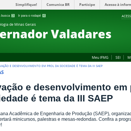
Simplifique!
Comunica BR
Participe
Acesso à infor
 a busca
3
Ir para o rodapé
4
ACESS
ologia de Minas Gerais
ernador Valadares
Meu IFMG
SEI
M
VAÇÃO E DESENVOLVIMENTO EM PROL DA SOCIEDADE É TEMA DA III SAEP
AS
vação e desenvolvimento em 
iedade é tema da III SAEP
mana Acadêmica de Engenharia de Produção (SAEP), organizad
fertará minicursos, palestras e mesas-redondas. Confira a pro
r!