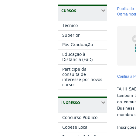
publicado
:
CURSOS
última mo
Técnico
Superior
Pós-Graduação
Educação à
Distância (EaD)
Participe da
consulta de
Confira 
interesse por novos
cursos
"A III SA
também t
da comun
INGRESSO
Business 
membro d
Concurso Público
Copese Local
Inscriçõe