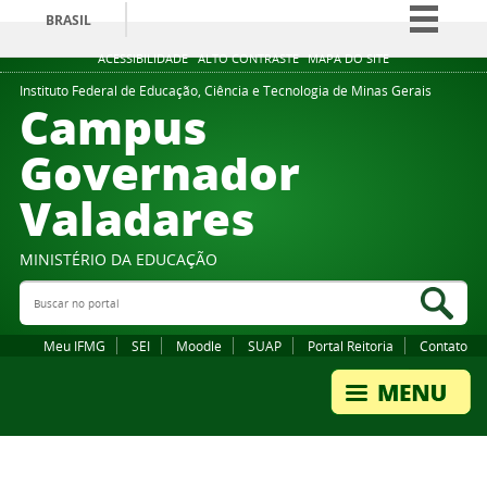
BRASIL
Simplifique!
ACESSIBILIDADE
ALTO CONTRASTE
MAPA DO SITE
Comunica BR
Instituto Federal de Educação, Ciência e Tecnologia de Minas Gerais
Campus
Participe
Governador
Acesso à informação
Valadares
Legislação
Canais
MINISTÉRIO DA EDUCAÇÃO
Buscar no portal
Bus
Meu IFMG
SEI
Moodle
SUAP
Portal Reitoria
Contato