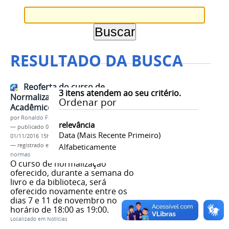
RESULTADO DA BUSCA
Reoferta do curso de
3
itens atendem ao seu critério.
Normalização de Trabalhos
Ordenar por
Acadêmicos
por
Ronaldo Fernandes Roque
relevância
—
publicado
01/11/2016
—
última modificação
Data (mais Recente Primeiro)
01/11/2016 15h15
— registrado em:
evento
Alfabeticamente
,
biblioteca
,
cursos
,
normas
O curso de normalização
oferecido, durante a semana do
livro e da biblioteca, será
oferecido novamente entre os
dias 7 e 11 de novembro no
horário de 18:00 as 19:00.
Localizado em
Notícias