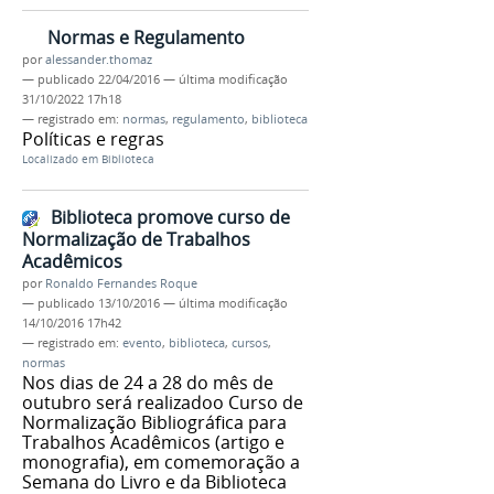
Normas e Regulamento
por
alessander.thomaz
—
publicado
22/04/2016
—
última modificação
31/10/2022 17h18
— registrado em:
normas
,
regulamento
,
biblioteca
Políticas e regras
Localizado em
Biblioteca
Biblioteca promove curso de
Normalização de Trabalhos
Acadêmicos
por
Ronaldo Fernandes Roque
—
publicado
13/10/2016
—
última modificação
14/10/2016 17h42
— registrado em:
evento
,
biblioteca
,
cursos
,
normas
Nos dias de 24 a 28 do mês de
outubro será realizadoo Curso de
Normalização Bibliográfica para
Trabalhos Acadêmicos (artigo e
monografia), em comemoração a
Semana do Livro e da Biblioteca