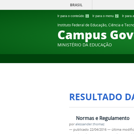
BRASIL
Ir para o conteúdo
1
Ir para o menu
2
Ir para
Instituto Federal de Educação, Ciência e Tecn
Campus Gov
MINISTÉRIO DA EDUCAÇÃO
RESULTADO D
Normas e Regulamento
por
alessander.thomaz
—
publicado
22/04/2016
—
última modifi