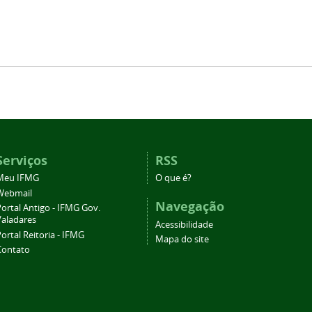
Serviços
RSS
Meu IFMG
O que é?
Webmail
Navegação
ortal Antigo - IFMG Gov.
Valadares
Acessibilidade
ortal Reitoria - IFMG
Mapa do site
Contato