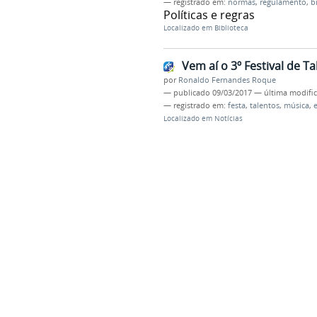
— registrado em:
normas
,
regulamento
,
b
Políticas e regras
Localizado em
Biblioteca
Vem aí o 3º Festival de T
por
Ronaldo Fernandes Roque
—
publicado
09/03/2017
—
última modifi
— registrado em:
festa
,
talentos
,
música
,
Localizado em
Notícias