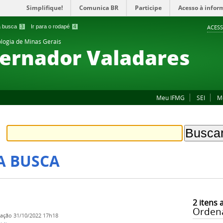
Simplifique!
Comunica BR
Participe
Acesso à infor
 a busca
3
Ir para o rodapé
4
ACESS
ologia de Minas Gerais
ernador Valadares
Meu IFMG
SEI
M
A BUSCA
2
itens 
Orden
cação
31/10/2022 17h18