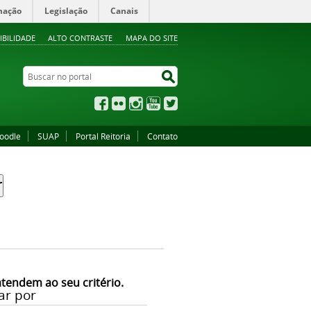
mação
Legislação
Canais
IBILIDADE
ALTO CONTRASTE
MAPA DO SITE
Buscar no portal
Buscar no portal
Facebook
Flickr
Instagram
YouTube
Twitter
oodle
SUAP
Portal Reitoria
Contato
atendem ao seu critério.
ar por