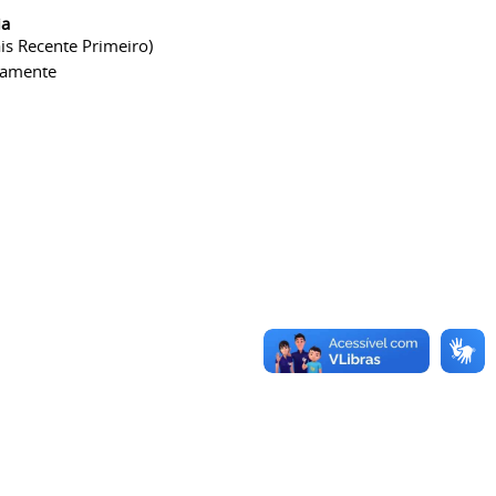
ia
is Recente Primeiro)
camente