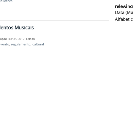
iblioteca
relevânc
Data (ma
Alfabeti
alentos Musicais
cação
30/03/2017 13h38
evento
,
regulamento
,
cultural