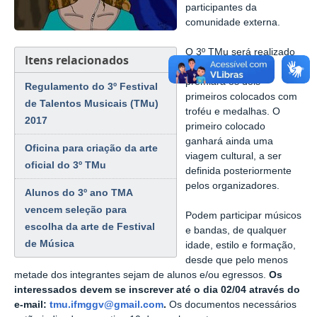
participantes da
comunidade externa.
O 3º TMu será realizado
Itens relacionados
no dia
08 de abril
e
premiará os dois
Regulamento do 3º Festival
primeiros colocados com
de Talentos Musicais (TMu)
troféu e medalhas. O
2017
primeiro colocado
ganhará ainda uma
Oficina para criação da arte
viagem cultural, a ser
oficial do 3º TMu
definida posteriormente
pelos organizadores.
Alunos do 3º ano TMA
vencem seleção para
Podem participar músicos
escolha da arte de Festival
e bandas, de qualquer
de Música
idade, estilo e formação,
desde que pelo menos
metade dos integrantes sejam de alunos e/ou egressos.
Os
interessados devem se inscrever até o dia 02/04 através do
e-mail:
tmu.ifmggv@gmail.com
.
Os documentos necessários