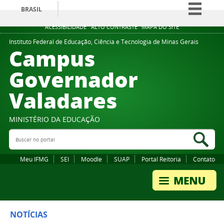
BRASIL
Simplifique!
ACESSIBILIDADE
ALTO CONTRASTE
MAPA DO SITE
Comunica BR
Instituto Federal de Educação, Ciência e Tecnologia de Minas Gerais
Campus
Participe
Governador
Acesso à informação
Valadares
Legislação
Canais
MINISTÉRIO DA EDUCAÇÃO
Buscar no portal
Bus
Meu IFMG
SEI
Moodle
SUAP
Portal Reitoria
Contato
NOTÍCIAS