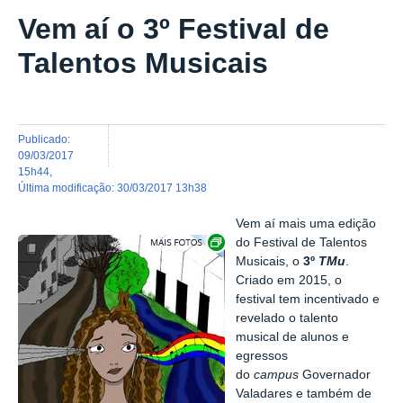
Vem aí o 3º Festival de
Talentos Musicais
publicado
:
09/03/2017
15h44
,
última modificação
:
30/03/2017 13h38
Vem aí mais uma edição
Exibir carrossel de imagens
do Festival de Talentos
Musicais, o
3º
TMu
.
Criado em 2015, o
festival tem incentivado e
revelado o talento
musical de alunos e
egressos
do
campus
Governador
Valadares e também de