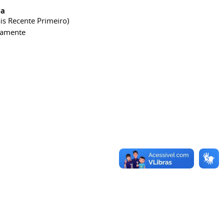
ia
is Recente Primeiro)
camente