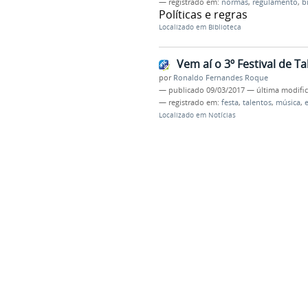
— registrado em:
normas
,
regulamento
,
b
Políticas e regras
Localizado em
Biblioteca
Vem aí o 3º Festival de T
por
Ronaldo Fernandes Roque
—
publicado
09/03/2017
—
última modifi
— registrado em:
festa
,
talentos
,
música
,
Localizado em
Notícias