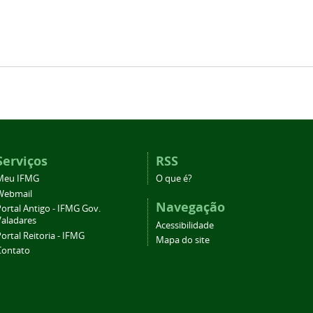
Serviços
RSS
Meu IFMG
O que é?
Webmail
Navegação
ortal Antigo - IFMG Gov.
Valadares
Acessibilidade
ortal Reitoria - IFMG
Mapa do site
Contato