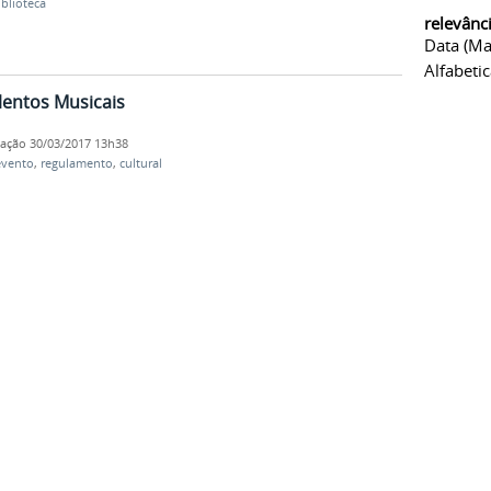
iblioteca
relevânc
Data (ma
Alfabeti
alentos Musicais
cação
30/03/2017 13h38
evento
,
regulamento
,
cultural