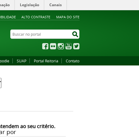
mação
Legislação
Canais
IBILIDADE
ALTO CONTRASTE
MAPA DO SITE
Buscar no portal
Buscar no portal
Facebook
Flickr
Instagram
YouTube
Twitter
oodle
SUAP
Portal Reitoria
Contato
atendem ao seu critério.
ar por