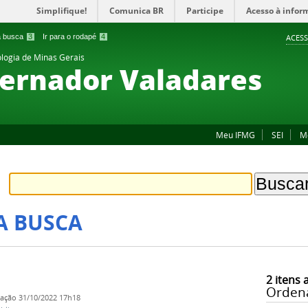
Simplifique!
Comunica BR
Participe
Acesso à infor
 a busca
3
Ir para o rodapé
4
ACESS
ologia de Minas Gerais
ernador Valadares
Meu IFMG
SEI
M
A BUSCA
2
itens 
Orden
cação
31/10/2022 17h18