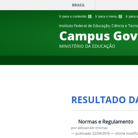
BRASIL
Ir para o conteúdo
1
Ir para o menu
2
Ir para
Instituto Federal de Educação, Ciência e Tecn
Campus Gov
MINISTÉRIO DA EDUCAÇÃO
RESULTADO D
Normas e Regulamento
por
alessander.thomaz
—
publicado
22/04/2016
—
última modifi