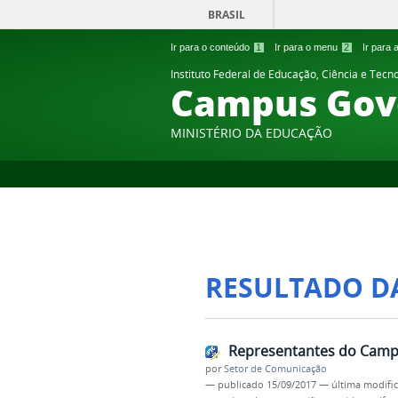
BRASIL
Ir para o conteúdo
1
Ir para o menu
2
Ir para
Instituto Federal de Educação, Ciência e Tecn
Campus Gov
MINISTÉRIO DA EDUCAÇÃO
RESULTADO D
Representantes do Camp
por
Setor de Comunicação
—
publicado
15/09/2017
—
última modifi