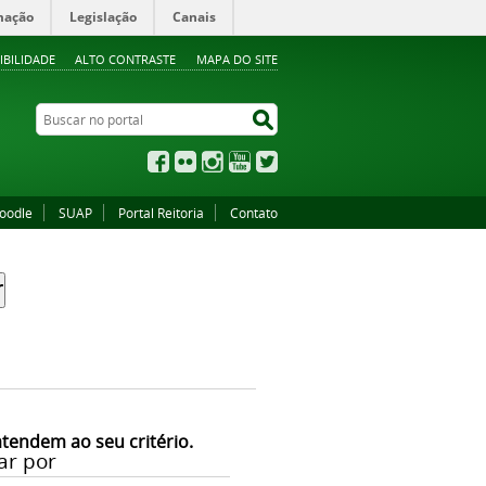
mação
Legislação
Canais
IBILIDADE
ALTO CONTRASTE
MAPA DO SITE
Buscar no portal
Buscar no portal
Facebook
Flickr
Instagram
YouTube
Twitter
oodle
SUAP
Portal Reitoria
Contato
atendem ao seu critério.
ar por