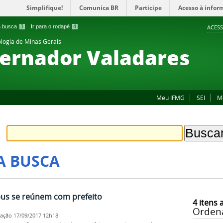
Simplifique!
Comunica BR
Participe
Acesso à infor
 a busca
3
Ir para o rodapé
4
ACESS
ologia de Minas Gerais
ernador Valadares
Meu IFMG
SEI
M
A BUSCA
us se reúnem com prefeito
4
itens 
Orden
cação
17/09/2017 12h18