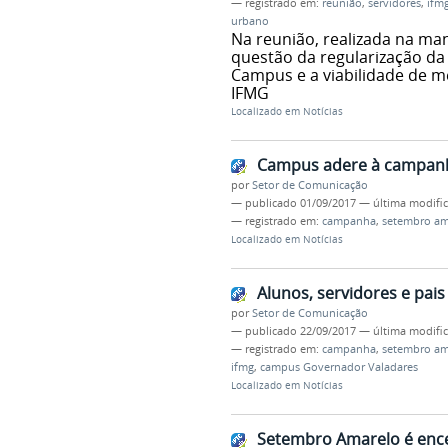
— registrado em:
reunião
,
servidores
,
ifm
urbano
Na reunião, realizada na ma
questão da regularização da
Campus e a viabilidade de m
IFMG
Localizado em
Notícias
Campus adere à campan
por
Setor de Comunicação
—
publicado
01/09/2017
—
última modifi
— registrado em:
campanha
,
setembro am
Localizado em
Notícias
Alunos, servidores e pa
por
Setor de Comunicação
—
publicado
22/09/2017
—
última modifi
— registrado em:
campanha
,
setembro am
ifmg
,
campus Governador Valadares
Localizado em
Notícias
Setembro Amarelo é ence