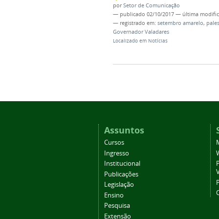
por
Setor de Comunicação
—
publicado
02/10/2017
—
última modifi
— registrado em:
setembro amarelo
,
pales
Governador Valadares
Localizado em
Notícias
Assuntos
Cursos
Ingresso
Institucional
P
Publicações
P
Legislação
Ensino
Pesquisa
Extensão