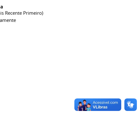
ia
is Recente Primeiro)
camente