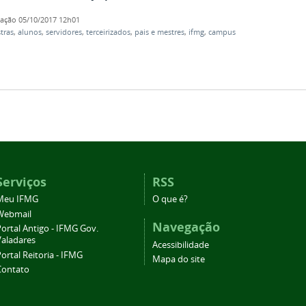
cação
05/10/2017 12h01
tras
,
alunos
,
servidores
,
terceirizados
,
pais e mestres
,
ifmg
,
campus
Serviços
RSS
Meu IFMG
O que é?
Webmail
Navegação
ortal Antigo - IFMG Gov.
Valadares
Acessibilidade
ortal Reitoria - IFMG
Mapa do site
Contato