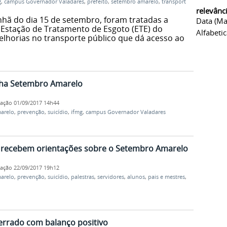
g
,
campus Governador Valadares
,
prefeito
,
setembro amarelo
,
transporte
relevânc
nhã do dia 15 de setembro, foram tratadas a
Data (ma
 Estação de Tratamento de Esgoto (ETE) do
Alfabeti
elhorias no transporte público que dá acesso ao
ha Setembro Amarelo
cação
01/09/2017 14h44
arelo
,
prevenção
,
suicídio
,
ifmg
,
campus Governador Valadares
is recebem orientações sobre o Setembro Amarelo
cação
22/09/2017 19h12
arelo
,
prevenção
,
suicídio
,
palestras
,
servidores
,
alunos
,
pais e mestres
,
rrado com balanço positivo