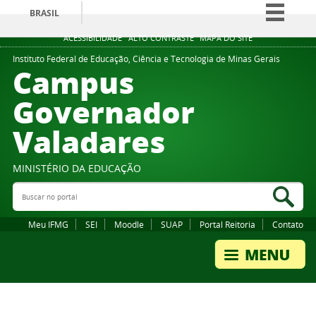
BRASIL
Simplifique!
ACESSIBILIDADE
ALTO CONTRASTE
MAPA DO SITE
Comunica BR
Instituto Federal de Educação, Ciência e Tecnologia de Minas Gerais
Campus
Participe
Governador
Acesso à informação
Valadares
Legislação
Canais
MINISTÉRIO DA EDUCAÇÃO
Buscar no portal
Bus
Meu IFMG
SEI
Moodle
SUAP
Portal Reitoria
Contato