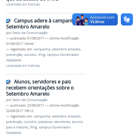
Localizado em
Notícias
Campus adere à campanha
Setembro Amarelo
por
Setor de Comunicação
—
publicado
01/09/2017
—
última modificação
01/09/2017 14h44
— registrado em:
campanha
,
setembro amarelo
,
prevenção
,
suicídio
,
ifmg
,
campus Governador
Valadares
Localizado em
Notícias
Alunos, servidores e pais
recebem orientações sobre o
Setembro Amarelo
por
Setor de Comunicação
—
publicado
22/09/2017
—
última modificação
22/09/2017 19h12
— registrado em:
campanha
,
setembro amarelo
,
prevenção
,
suicídio
,
palestras
,
servidores
,
alunos
,
pais e mestres
,
ifmg
,
campus Governador
Valadares