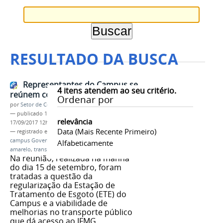
RESULTADO DA BUSCA
Representantes do Campus se
4
itens atendem ao seu critério.
reúnem com prefeito
Ordenar por
por
Setor de Comunicação
—
publicado
15/09/2017
—
última modificação
relevância
17/09/2017 12h18
Data (mais Recente Primeiro)
— registrado em:
reunião
,
servidores
,
ifmg
,
campus Governador Valadares
,
prefeito
,
setembro
Alfabeticamente
amarelo
,
transporte urbano
Na reunião, realizada na manhã
do dia 15 de setembro, foram
tratadas a questão da
regularização da Estação de
Tratamento de Esgoto (ETE) do
Campus e a viabilidade de
melhorias no transporte público
que dá acesso ao IFMG