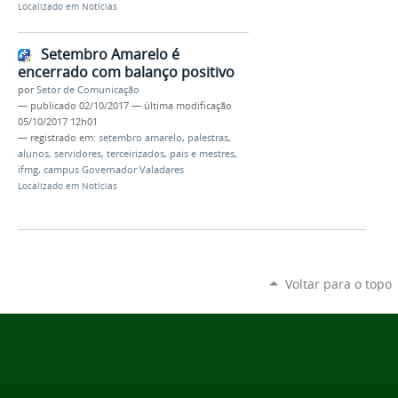
Localizado em
Notícias
Setembro Amarelo é
encerrado com balanço positivo
por
Setor de Comunicação
—
publicado
02/10/2017
—
última modificação
05/10/2017 12h01
— registrado em:
setembro amarelo
,
palestras
,
alunos
,
servidores
,
terceirizados
,
pais e mestres
,
ifmg
,
campus Governador Valadares
Localizado em
Notícias
Voltar para o topo