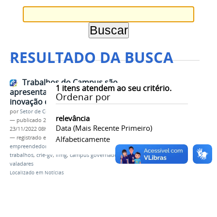
RESULTADO DA BUSCA
Trabalhos do Campus são
1
itens atendem ao seu critério.
apresentados em simpósio de
Ordenar por
inovação da UFJF-GV
por
Setor de Comunicação
relevância
—
publicado
23/11/2022
—
última modificação
Data (mais Recente Primeiro)
23/11/2022 08h49
— registrado em:
simpósio
Alfabeticamente
,
inovação
,
empreendedorismo acadêmico
,
idea
,
ufjg-gv
,
trabalhos
,
crie-gv
,
ifmg
,
campus governador
valadares
Localizado em
Notícias