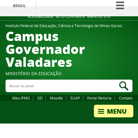
BRASIL
Simplifique!
ACESSIBILIDADE
ALTO CONTRASTE
MAPA DO SITE
Comunica BR
Instituto Federal de Educação, Ciência e Tecnologia de Minas Gerais
Campus
Participe
Governador
Acesso à informação
Valadares
Legislação
Canais
MINISTÉRIO DA EDUCAÇÃO
Buscar no portal
Bus
Meu IFMG
SEI
Moodle
SUAP
Portal Reitoria
Contato