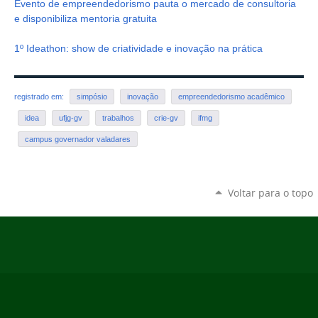
Evento de empreendedorismo pauta o mercado de consultoria
e disponibiliza mentoria gratuita
1º Ideathon: show de criatividade e inovação na prática
registrado em:
simpósio
inovação
empreendedorismo acadêmico
idea
ufjg-gv
trabalhos
crie-gv
ifmg
campus governador valadares
Voltar para o topo