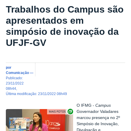
Trabalhos do Campus são
apresentados em
simpósio de inovação da
UFJF-GV
por
Comunicação
—
publicado
:
23/11/2022
08h44
,
última modificação
:
23/11/2022 08h49
O IFMG -
Campus
Exibir carrossel de imagens
Governador Valadares
marcou presença no 2º
Simpósio de Inovação,
Divulgação e