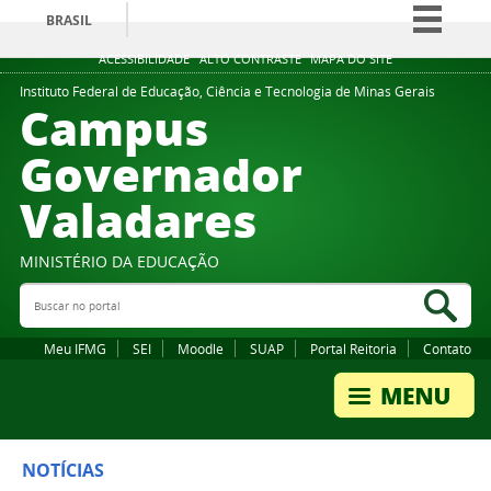
BRASIL
Simplifique!
ACESSIBILIDADE
ALTO CONTRASTE
MAPA DO SITE
Comunica BR
Instituto Federal de Educação, Ciência e Tecnologia de Minas Gerais
Campus
Participe
Governador
Acesso à informação
Valadares
Legislação
Canais
MINISTÉRIO DA EDUCAÇÃO
Buscar no portal
Bus
Meu IFMG
SEI
Moodle
SUAP
Portal Reitoria
Contato
NOTÍCIAS