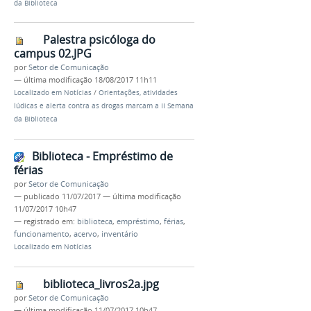
da Biblioteca
Palestra psicóloga do
campus 02.JPG
por
Setor de Comunicação
—
última modificação
18/08/2017 11h11
Localizado em
Notícias
/
Orientações, atividades
lúdicas e alerta contra as drogas marcam a II Semana
da Biblioteca
Biblioteca - Empréstimo de
férias
por
Setor de Comunicação
—
publicado
11/07/2017
—
última modificação
11/07/2017 10h47
— registrado em:
biblioteca
,
empréstimo
,
férias
,
funcionamento
,
acervo
,
inventário
Localizado em
Notícias
biblioteca_livros2a.jpg
por
Setor de Comunicação
—
última modificação
11/07/2017 10h47