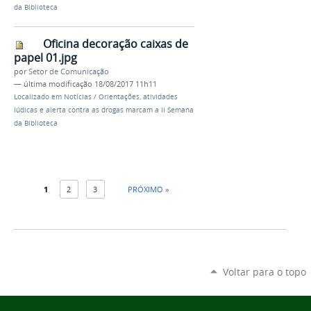
da Biblioteca
Oficina decoração caixas de
papel 01.jpg
por
Setor de Comunicação
—
última modificação
18/08/2017 11h11
Localizado em
Notícias
/
Orientações, atividades
lúdicas e alerta contra as drogas marcam a II Semana
da Biblioteca
1
2
3
PRÓXIMO »
Voltar para o topo