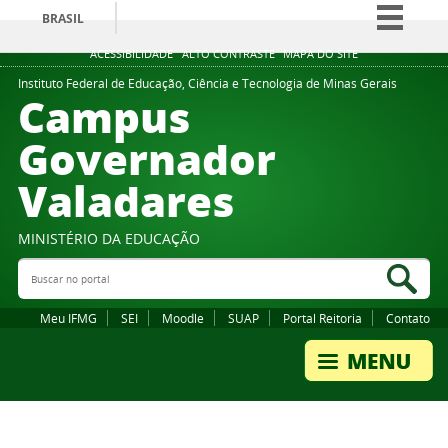
BRASIL
Simplifique!
ACESSIBILIDADE
ALTO CONTRASTE
MAPA DO SITE
Comunica BR
Instituto Federal de Educação, Ciência e Tecnologia de Minas Gerais
Campus
Participe
Governador
Acesso à informação
Valadares
Legislação
Canais
MINISTÉRIO DA EDUCAÇÃO
Buscar no portal
Bus
Meu IFMG
SEI
Moodle
SUAP
Portal Reitoria
Contato