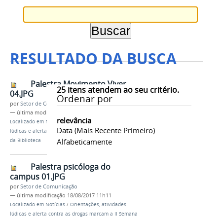
RESULTADO DA BUSCA
Palestra Movimento Viver
25
itens atendem ao seu critério.
04.JPG
Ordenar por
por
Setor de Comunicação
—
última modificação
18/08/2017 11h11
relevância
Localizado em
Notícias
/
Orientações, atividades
Data (mais Recente Primeiro)
lúdicas e alerta contra as drogas marcam a II Semana
Alfabeticamente
da Biblioteca
Palestra psicóloga do
campus 01.JPG
por
Setor de Comunicação
—
última modificação
18/08/2017 11h11
Localizado em
Notícias
/
Orientações, atividades
lúdicas e alerta contra as drogas marcam a II Semana