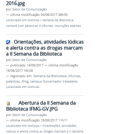
2016.jpg
por
Setor de Comunicação
—
última modificação
04/08/2017 08h55
Localizado em
Notícias
/
Semana da Biblioteca
contará com palestras e oficinas; inscrições abertas
Orientações, atividades lúdicas
e alerta contra as drogas marcam
a II Semana da Biblioteca
por
Setor de Comunicação
—
publicado
14/08/2017
—
última modificação
18/08/2017 16h58
— registrado em:
Semana da Biblioteca
,
oficinas
,
palestras
,
ifmg
,
campus Governador Valadares
Localizado em
Notícias
Abertura da II Semana da
Biblioteca IFMG-GV.JPG
por
Setor de Comunicação
—
última modificação
18/08/2017 11h11
Localizado em
Notícias
/
Orientações, atividades
lúdicas e alerta contra as drogas marcam a II Semana