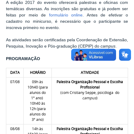
A edição 2017 do evento oferecerá palestras e oficinas com
temáticas diversas. As inscrições são gratuitas e já podem ser
feitas por meio de
formulário online
. Antes de efetivar o
cadastro no minicurso, é necessário que o participante se
inscreva primeiro no evento.
As atividades serão certificadas pela Coordenação de Extensão,
Pesquisa, Inovação e Pós-graduação (CEPIP) do
campus
.
PROGRAMAÇÃO
DATA
HORÁRIO
ATIVIDADE
07/08
09h às
Palestra Organização Pessoal e Escolha
10h40 (para
Profissional
alunos do
(com Cristiany Seppe, psicóloga do
1º ano)
campus
)
1
0h40 às
12h
(para
alunos do
3º ano)
08/08
14h às
Palestra Organização Pessoal e Escolha