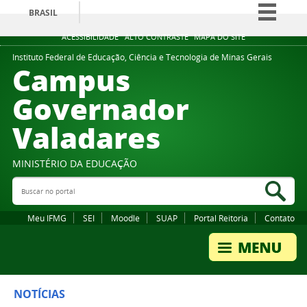
BRASIL
Simplifique!
ACESSIBILIDADE
ALTO CONTRASTE
MAPA DO SITE
Comunica BR
Instituto Federal de Educação, Ciência e Tecnologia de Minas Gerais
Campus
Participe
Governador
Acesso à informação
Valadares
Legislação
Canais
MINISTÉRIO DA EDUCAÇÃO
Buscar no portal
Bus
Meu IFMG
SEI
Moodle
SUAP
Portal Reitoria
Contato
NOTÍCIAS