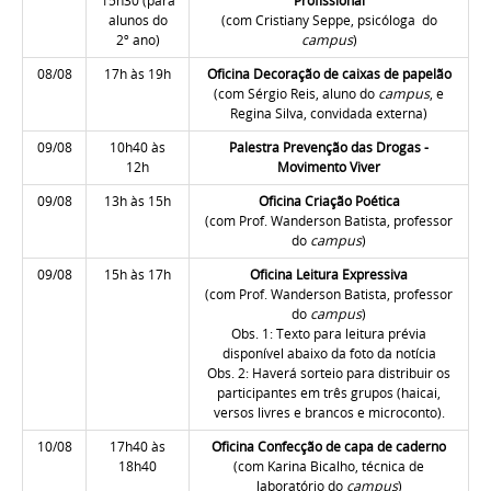
15h30
(para
Profissional
alunos do
(com Cristiany Seppe, psicóloga do
2º ano)
campus
)
08/08
17h às 19h
Oficina Decoração de caixas de papelão
(com Sérgio Reis, aluno do
campus
, e
Regina Silva, convidada externa)
09/08
10h40 às
Palestra Prevenção das Drogas -
12h
Movimento Viver
09/08
13h às 15h
Oficina Criação Poética
(com Prof. Wanderson Batista, professor
do
campus
)
09/08
15h às 17h
Oficina Leitura Expressiva
(com Prof. Wanderson Batista, professor
do
campus
)
Obs. 1: Texto para leitura prévia
disponível abaixo da foto da notícia
Obs. 2: Haverá sorteio para distribuir os
participantes em três grupos (haicai,
versos livres e brancos e microconto).
10/08
17h40 às
Oficina Confecção de capa de caderno
18h40
(com Karina Bicalho, técnica de
laboratório do
campus
)