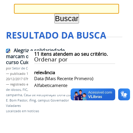
RESULTADO DA BUSCA
Alegria e solidariedade
11
itens atendem ao seu critério.
marcam o encerramento do
Ordenar por
curso Cuidador de Idosos
por
Setor de Comunicação
relevância
—
publicado
18/12/2017
—
última modificação
Data (mais Recente Primeiro)
20/12/2017 07h01
— registrado em:
encerramento
Alfabeticamente
,
curso cuidador
de idosos
,
FIC
,
CEPIP
,
projeto de extensão
,
campanha
,
Casa de Recuperação Dona Zulmira
,
E.
E. Bom Pastor
,
ifmg
,
campus Governador
Valadares
Localizado em
Notícias