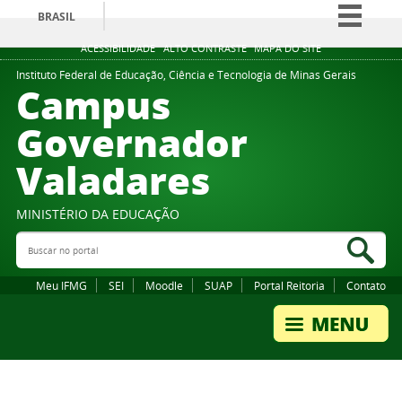
BRASIL
Simplifique!
ACESSIBILIDADE
ALTO CONTRASTE
MAPA DO SITE
Comunica BR
Instituto Federal de Educação, Ciência e Tecnologia de Minas Gerais
Campus
Participe
Governador
Acesso à informação
Valadares
Legislação
Canais
MINISTÉRIO DA EDUCAÇÃO
Buscar no portal
Bus
Meu IFMG
SEI
Moodle
SUAP
Portal Reitoria
Contato