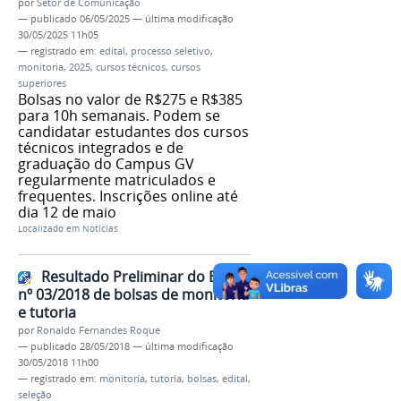
por
Setor de Comunicação
—
publicado
06/05/2025
—
última modificação
30/05/2025 11h05
— registrado em:
edital
,
processo seletivo
,
monitoria
,
2025
,
cursos técnicos
,
cursos
superiores
Bolsas no valor de R$275 e R$385
para 10h semanais. Podem se
candidatar estudantes dos cursos
técnicos integrados e de
graduação do Campus GV
regularmente matriculados e
frequentes. Inscrições online até
dia 12 de maio
Localizado em
Notícias
Resultado Preliminar do Edital
nº 03/2018 de bolsas de monitoria
e tutoria
por
Ronaldo Fernandes Roque
—
publicado
28/05/2018
—
última modificação
30/05/2018 11h00
— registrado em:
monitoria
,
tutoria
,
bolsas
,
edital
,
seleção