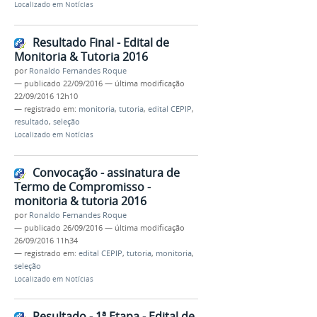
Localizado em
Notícias
Resultado Final - Edital de
Monitoria & Tutoria 2016
por
Ronaldo Fernandes Roque
—
publicado
22/09/2016
—
última modificação
22/09/2016 12h10
— registrado em:
monitoria
,
tutoria
,
edital CEPIP
,
resultado
,
seleção
Localizado em
Notícias
Convocação - assinatura de
Termo de Compromisso -
monitoria & tutoria 2016
por
Ronaldo Fernandes Roque
—
publicado
26/09/2016
—
última modificação
26/09/2016 11h34
— registrado em:
edital CEPIP
,
tutoria
,
monitoria
,
seleção
Localizado em
Notícias
Resultado - 1ª Etapa - Edital de