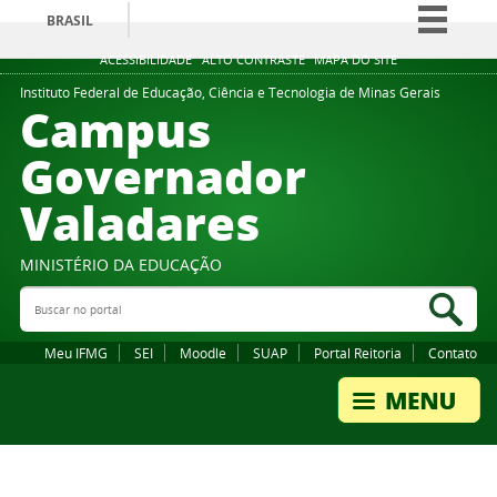
BRASIL
Simplifique!
ACESSIBILIDADE
ALTO CONTRASTE
MAPA DO SITE
Comunica BR
Instituto Federal de Educação, Ciência e Tecnologia de Minas Gerais
Campus
Participe
Governador
Acesso à informação
Valadares
Legislação
Canais
MINISTÉRIO DA EDUCAÇÃO
Buscar no portal
Bus
Meu IFMG
SEI
Moodle
SUAP
Portal Reitoria
Contato