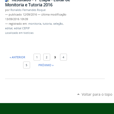
Monitoria e Tutoria 2016
por
Ronaldo Fernandes Roque
—
publicado
12/09/2016
—
última modificação
13/09/2016 10h39
— registrado em:
monitoria
,
tutoria
,
seleção
,
edital
,
edital CEPIP
Localizado em
Notícias
« ANTERIOR
1
2
3
4
5
PRÓXIMO »
Voltar para o topo