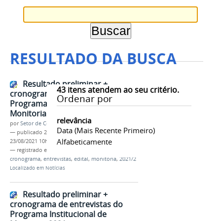
RESULTADO DA BUSCA
Resultado preliminar +
43
itens atendem ao seu critério.
cronograma de entrevistas do
Ordenar por
Programa Institucional de
Monitoria 2021/2
relevância
por
Setor de Comunicação
Data (mais Recente Primeiro)
—
publicado
23/08/2021
—
última modificação
Alfabeticamente
23/08/2021 10h09
— registrado em:
resultado preliminar
,
cronograma
,
entrevistas
,
edital
,
monitoria
,
2021/2
Localizado em
Notícias
Resultado preliminar +
cronograma de entrevistas do
Programa Institucional de