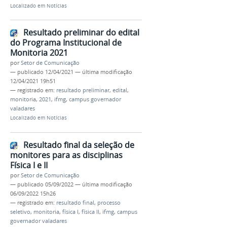
Localizado em
Notícias
Resultado preliminar do edital
do Programa Institucional de
Monitoria 2021
por
Setor de Comunicação
—
publicado
12/04/2021
—
última modificação
12/04/2021 19h51
— registrado em:
resultado preliminar
,
edital
,
monitoria
,
2021
,
ifmg
,
campus governador
valadares
Localizado em
Notícias
Resultado final da seleção de
monitores para as disciplinas
Física I e II
por
Setor de Comunicação
—
publicado
05/09/2022
—
última modificação
06/09/2022 15h26
— registrado em:
resultado final
,
processo
seletivo
,
monitoria
,
física I
,
física II
,
ifmg
,
campus
governador valadares