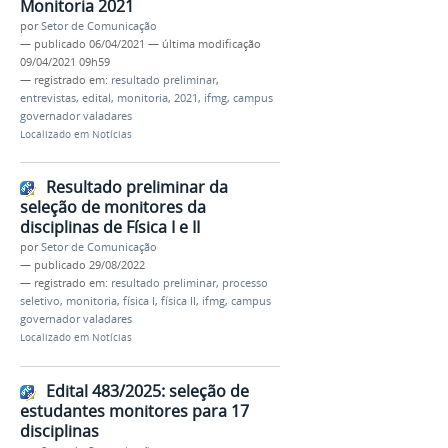
Monitoria 2021
por
Setor de Comunicação
—
publicado
06/04/2021
—
última modificação
09/04/2021 09h59
— registrado em:
resultado preliminar
,
entrevistas
,
edital
,
monitoria
,
2021
,
ifmg
,
campus
governador valadares
Localizado em
Notícias
Resultado preliminar da
seleção de monitores da
disciplinas de Física I e II
por
Setor de Comunicação
—
publicado
29/08/2022
— registrado em:
resultado preliminar
,
processo
seletivo
,
monitoria
,
física I
,
física II
,
ifmg
,
campus
governador valadares
Localizado em
Notícias
Edital 483/2025: seleção de
estudantes monitores para 17
disciplinas