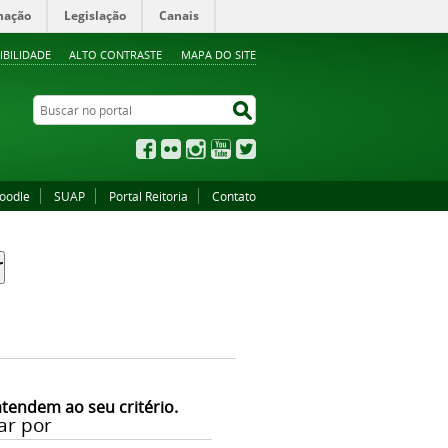
mação
Legislação
Canais
IBILIDADE
ALTO CONTRASTE
MAPA DO SITE
Buscar no portal
Buscar no portal
Facebook
Flickr
Instagram
YouTube
Twitter
oodle
SUAP
Portal Reitoria
Contato
atendem ao seu critério.
ar por