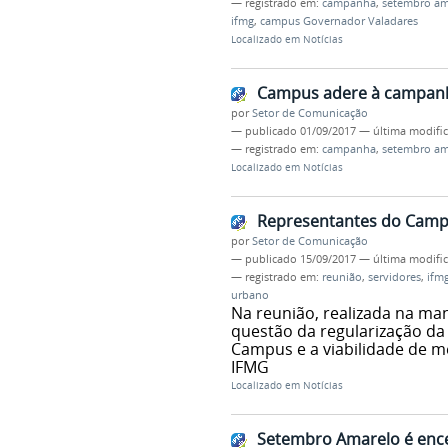
— registrado em:
campanha
,
setembro am
ifmg
,
campus Governador Valadares
Localizado em
Notícias
Campus adere à campan
por
Setor de Comunicação
—
publicado
01/09/2017
—
última modifi
— registrado em:
campanha
,
setembro am
Localizado em
Notícias
Representantes do Camp
por
Setor de Comunicação
—
publicado
15/09/2017
—
última modifi
— registrado em:
reunião
,
servidores
,
ifm
urbano
Na reunião, realizada na ma
questão da regularização da
Campus e a viabilidade de m
IFMG
Localizado em
Notícias
Setembro Amarelo é ence