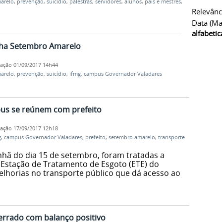
arelo
,
prevenção
,
suicídio
,
palestras
,
servidores
,
alunos
,
pais e mestres
,
Relevânc
Data (ma
alfabeti
ha Setembro Amarelo
cação
01/09/2017 14h44
arelo
,
prevenção
,
suicídio
,
ifmg
,
campus Governador Valadares
us se reúnem com prefeito
cação
17/09/2017 12h18
g
,
campus Governador Valadares
,
prefeito
,
setembro amarelo
,
transporte
nhã do dia 15 de setembro, foram tratadas a
 Estação de Tratamento de Esgoto (ETE) do
elhorias no transporte público que dá acesso ao
rrado com balanço positivo