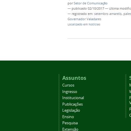
por
Setor de Comunicação
—
publicado
02/10/2017
—
última modifi
— registrado em:
setembro amarelo
,
pales
Governador Valadares
Localizado em
Notícias
Assuntos
Cursos
Ingresso
Institucional
P
Publicações
P
Legislação
Ensino
Pesquisa
Extensão