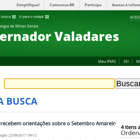
Simplifique!
Comunica BR
Participe
Acesso à infor
 a busca
3
Ir para o rodapé
4
ACESS
ologia de Minas Gerais
ernador Valadares
Meu IFMG
SEI
M
A BUSCA
is recebem orientações sobre o Setembro Amarelo
4
itens 
Orden
cação
22/09/2017 19h12