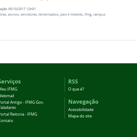
cação
05/10/2017 12h01
tras
,
alunos
,
servidores
,
terceirizados
,
pais e mestres
,
ifmg
,
campus
Serviços
RSS
Meu IFMG
O que é?
Webmail
Navegação
ortal Antigo - IFMG Gov.
Valadares
Acessibilidade
ortal Reitoria - IFMG
Mapa do site
Contato