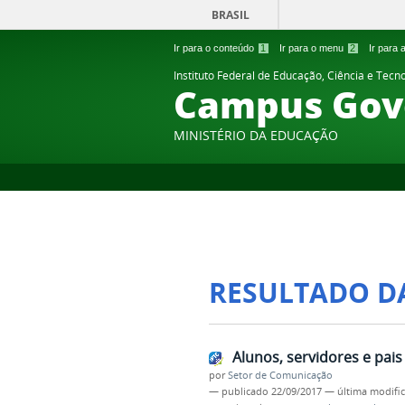
BRASIL
Ir para o conteúdo
1
Ir para o menu
2
Ir para
Instituto Federal de Educação, Ciência e Tecn
Campus Gov
MINISTÉRIO DA EDUCAÇÃO
RESULTADO D
Alunos, servidores e pa
por
Setor de Comunicação
—
publicado
22/09/2017
—
última modifi