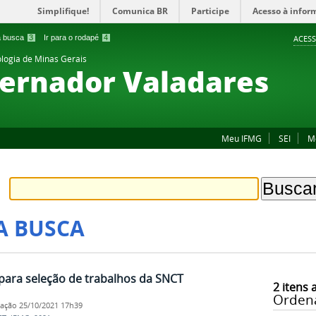
Simplifique!
Comunica BR
Participe
Acesso à infor
 a busca
3
Ir para o rodapé
4
ACESS
ologia de Minas Gerais
ernador Valadares
Meu IFMG
SEI
M
A BUSCA
para seleção de trabalhos da SNCT
2
itens 
Orden
cação
25/10/2021 17h39