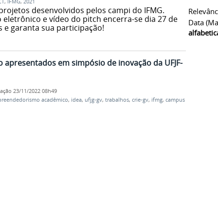
CT
,
IFMG
,
2021
 projetos desenvolvidos pelos campi do IFMG.
Relevânc
 eletrônico e vídeo do pitch encerra-se dia 27 de
Data (ma
s e garanta sua participação!
alfabeti
 apresentados em simpósio de inovação da UFJF-
cação
23/11/2022 08h49
reendedorismo acadêmico
,
idea
,
ufjg-gv
,
trabalhos
,
crie-gv
,
ifmg
,
campus