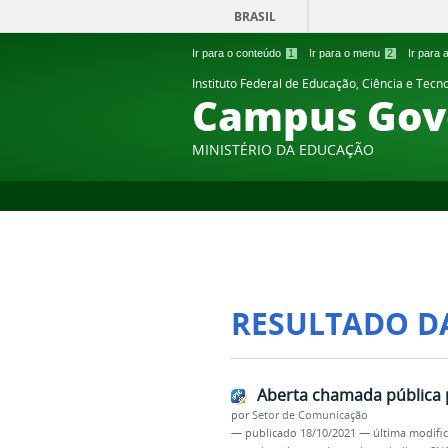
BRASIL
Ir para o conteúdo
1
Ir para o menu
2
Ir para
Instituto Federal de Educação, Ciência e Tecn
Campus Gov
MINISTÉRIO DA EDUCAÇÃO
RESULTADO D
Aberta chamada pública 
por
Setor de Comunicação
—
publicado
18/10/2021
—
última modifi