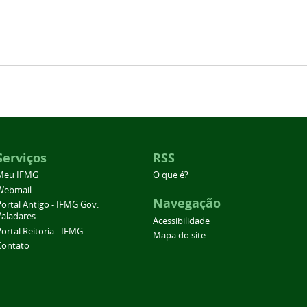
Serviços
RSS
Meu IFMG
O que é?
Webmail
Navegação
ortal Antigo - IFMG Gov.
Valadares
Acessibilidade
ortal Reitoria - IFMG
Mapa do site
Contato