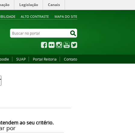
mação
Legislação
Canais
IBILIDADE
ALTO CONTRASTE
MAPA DO SITE
Buscar no portal
Buscar no portal
Facebook
Flickr
Instagram
YouTube
Twitter
oodle
SUAP
Portal Reitoria
Contato
atendem ao seu critério.
ar por