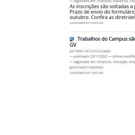
— registrado em:
chamada
,
trabalhos
,
SN
As inscrições são voltadas a
Prazo de envio do formulário
outubro. Confira as diretrize
Localizado em
Notícias
Trabalhos do Campus são
GV
por
Setor de Comunicação
—
publicado
23/11/2022
—
última modifi
— registrado em:
simpósio
,
inovação
,
emp
governador valadares
Localizado em
Notícias