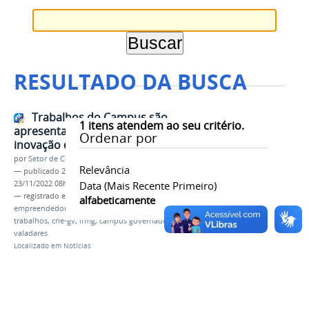
RESULTADO DA BUSCA
Trabalhos do Campus são
1
itens atendem ao seu critério.
apresentados em simpósio de
Ordenar por
inovação da UFJF-GV
por
Setor de Comunicação
Relevância
—
publicado
23/11/2022
—
última modificação
23/11/2022 08h49
Data (mais Recente Primeiro)
— registrado em:
simpósio
,
inovação
,
alfabeticamente
empreendedorismo acadêmico
,
idea
,
ufjg-gv
,
trabalhos
,
crie-gv
,
ifmg
,
campus governador
valadares
Localizado em
Notícias