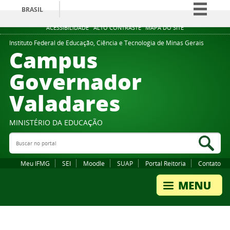
BRASIL
Simplifique!
ACESSIBILIDADE
ALTO CONTRASTE
MAPA DO SITE
Comunica BR
Instituto Federal de Educação, Ciência e Tecnologia de Minas Gerais
Campus
Participe
Governador
Acesso à informação
Valadares
Legislação
Canais
MINISTÉRIO DA EDUCAÇÃO
Buscar no portal
Bus
Meu IFMG
SEI
Moodle
SUAP
Portal Reitoria
Contato