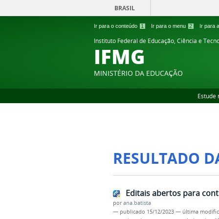
BRASIL
Ir para o conteúdo
1
Ir para o menu
2
Ir para
Instituto Federal de Educação, Ciência e Tecn
IFMG
MINISTÉRIO DA EDUCAÇÃO
Estude 
RESULTADO D
Editais abertos para cont
por
ana.batista
—
publicado
15/12/2023
—
última modifi