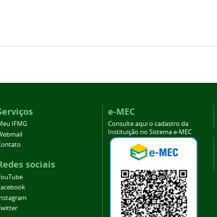
Serviços
e-MEC
Meu IFMG
Consulte aqui o cadastro da
Instituição no Sistema e-MEC
Webmail
Contato
Redes sociais
YouTube
Facebook
Instagram
witter