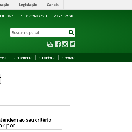
mação
Legislação
Canais
IBILIDADE
ALTO CONTRASTE
MAPA DO SITE
Buscar no portal
Buscar no portal
YouTube
Facebook
Instagram
Twitter
ensa
Orcamento
Ouvidoria
Contato
atendem ao seu critério.
ar por