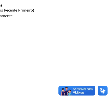
ia
is Recente Primeiro)
camente