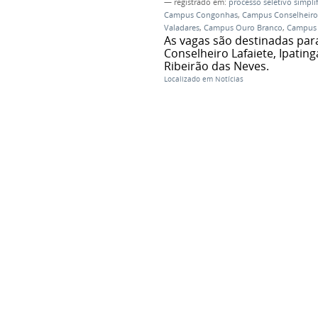
— registrado em:
processo seletivo simpli
Campus Congonhas
,
Campus Conselheiro 
Valadares
,
Campus Ouro Branco
,
Campus 
As vagas são destinadas par
Conselheiro Lafaiete, Ipatin
Ribeirão das Neves.
Localizado em
Notícias