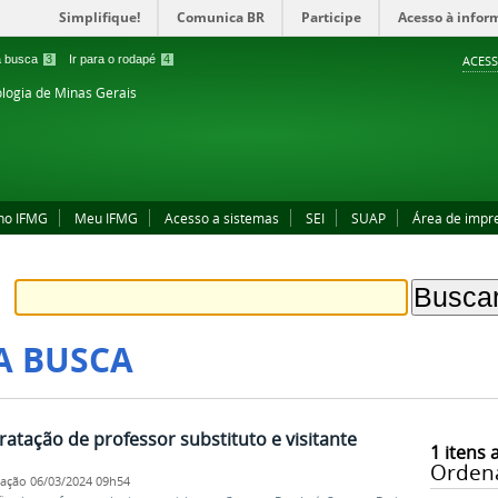
Simplifique!
Comunica BR
Participe
Acesso à infor
 a busca
3
Ir para o rodapé
4
ACESS
ologia de Minas Gerais
no IFMG
Meu IFMG
Acesso a sistemas
SEI
SUAP
Área de impr
A BUSCA
ratação de professor substituto e visitante
1
itens 
Orden
cação
06/03/2024 09h54