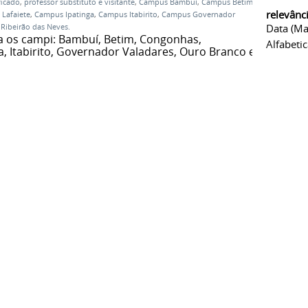
ficado
,
professor substituto e visitante
,
Campus Bambuí
,
Campus Betim
,
relevânc
Lafaiete
,
Campus Ipatinga
,
Campus Itabirito
,
Campus Governador
Data (ma
Ribeirão das Neves.
a os campi: Bambuí, Betim, Congonhas,
Alfabeti
ga, Itabirito, Governador Valadares, Ouro Branco e