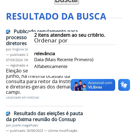
RESULTADO DA BUSCA
Publicado regulamento para
2
itens atendem ao seu critério.
processo de escolha dos
Ordenar por
diretores de campi avançados
por
Virgínia Graziela Fonseca Barbosa
relevância
—
publicado
23/05/2023
—
última modificação
Data (mais Recente Primeiro)
07/03/2024 10h45
— registrado em:
Eleições 2023
Alfabeticamente
Eleição será realizada no dia 14 de
junho, na mesma ocasião da
consulta para reitor da Instituição
e diretores-gerais dos demais
campi.
Localizado em
Notícias
Resultado das eleições é pauta
da próxima reunião do Consup
por
joarle.magalhaes
—
publicado
26/06/2023
—
última modificação