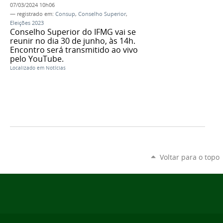
07/03/2024 10h06
— registrado em:
Consup
,
Conselho Superior
,
Eleições 2023
Conselho Superior do IFMG vai se
reunir no dia 30 de junho, às 14h.
Encontro será transmitido ao vivo
pelo YouTube.
Localizado em
Notícias
Voltar para o topo