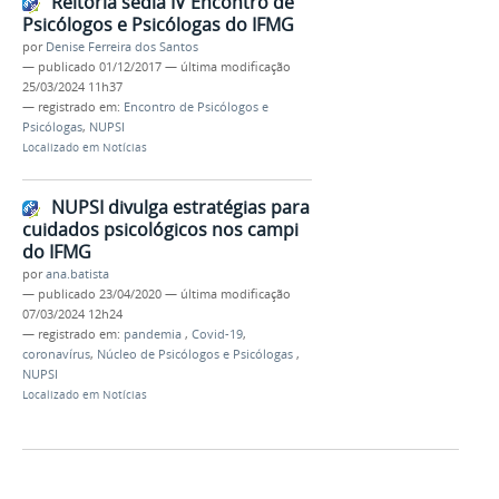
Reitoria sedia IV Encontro de
Psicólogos e Psicólogas do IFMG
por
Denise Ferreira dos Santos
—
publicado
01/12/2017
—
última modificação
25/03/2024 11h37
— registrado em:
Encontro de Psicólogos e
Psicólogas
,
NUPSI
Localizado em
Notícias
NUPSI divulga estratégias para
cuidados psicológicos nos campi
do IFMG
por
ana.batista
—
publicado
23/04/2020
—
última modificação
07/03/2024 12h24
— registrado em:
pandemia
,
Covid-19
,
coronavírus
,
Núcleo de Psicólogos e Psicólogas
,
NUPSI
Localizado em
Notícias