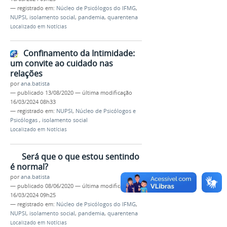
— registrado em:
Núcleo de Psicólogos do IFMG
,
NUPSI
,
isolamento social
,
pandemia
,
quarentena
Localizado em
Notícias
Confinamento da Intimidade:
um convite ao cuidado nas
relações
por
ana.batista
—
publicado
13/08/2020
—
última modificação
16/03/2024 08h33
— registrado em:
NUPSI
,
Núcleo de Psicólogos e
Psicólogas
,
isolamento social
Localizado em
Notícias
Será que o que estou sentindo
é normal?
por
ana.batista
—
publicado
08/06/2020
—
última modificação
16/03/2024 09h25
— registrado em:
Núcleo de Psicólogos do IFMG
,
NUPSI
,
isolamento social
,
pandemia
,
quarentena
Localizado em
Notícias