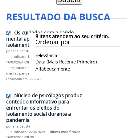
RESULTADO DA BUSCA
Os cuidados com a saúde
8
itens atendem ao seu critério.
mental após 4 meses de
Ordenar por
isolamento social
por
ana.batista
relevância
—
publicado
17/07/2020
—
última modificação
Data (mais Recente Primeiro)
16/03/2024 09h03
— registrado em:
NUPSI
Alfabeticamente
,
isolamento social
,
saúde
mental
,
pandemia
,
Núcleo de Psicólogos do IFMG
Localizado em
Notícias
Núcleo de psicólogos produz
conteúdo informativo para
enfrentar os efeitos do
isolamento social durante a
pandemia
por
ana.batista
—
publicado
08/06/2020
—
última modificação
16/03/2024 09h25