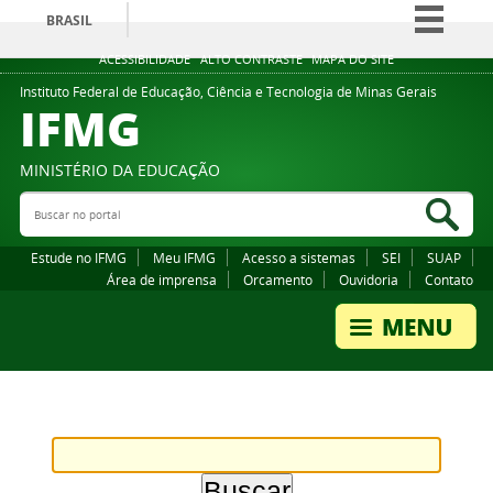
BRASIL
Simplifique!
ACESSIBILIDADE
ALTO CONTRASTE
MAPA DO SITE
Comunica BR
Instituto Federal de Educação, Ciência e Tecnologia de Minas Gerais
IFMG
Participe
Acesso à informação
MINISTÉRIO DA EDUCAÇÃO
Legislação
Buscar no portal
Bus
Canais
Estude no IFMG
Meu IFMG
Acesso a sistemas
SEI
SUAP
Área de imprensa
Orcamento
Ouvidoria
Contato