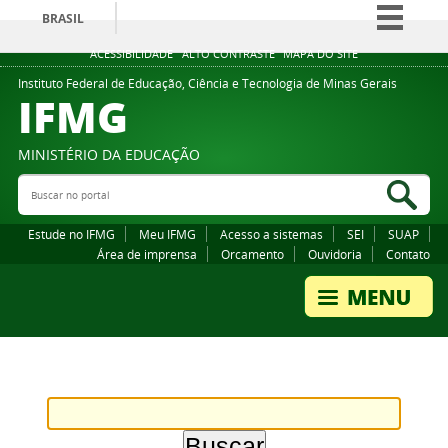
BRASIL
Simplifique!
ACESSIBILIDADE
ALTO CONTRASTE
MAPA DO SITE
Comunica BR
Instituto Federal de Educação, Ciência e Tecnologia de Minas Gerais
IFMG
Participe
Acesso à informação
MINISTÉRIO DA EDUCAÇÃO
Legislação
Buscar no portal
Bus
Canais
Estude no IFMG
Meu IFMG
Acesso a sistemas
SEI
SUAP
Área de imprensa
Orcamento
Ouvidoria
Contato