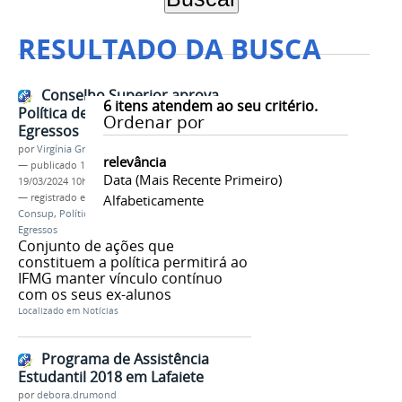
RESULTADO DA BUSCA
Conselho Superior aprova
6
itens atendem ao seu critério.
Política de Acompanhamento de
Ordenar por
Egressos
por
Virgínia Graziela Fonseca Barbosa
relevância
—
publicado
17/05/2019
—
última modificação
Data (mais Recente Primeiro)
19/03/2024 10h55
— registrado em:
PAE
Alfabeticamente
,
Conselho Superior
,
Consup
,
Política de Acompanhamento de
Egressos
Conjunto de ações que
constituem a política permitirá ao
IFMG manter vínculo contínuo
com os seus ex-alunos
Localizado em
Notícias
Programa de Assistência
Estudantil 2018 em Lafaiete
por
debora.drumond