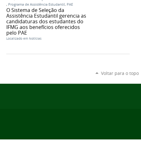
,
Programa de Assistência Estudantil
,
PAE
O Sistema de Seleção da
Assistência Estudantil gerencia as
candidaturas dos estudantes do
IFMG aos benefícios oferecidos
pelo PAE
Localizado em
Notícias
Voltar para o topo