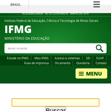
BRASIL
Simplifique!
ACESSIBILIDADE
ALTO CONTRASTE
MAPA DO SITE
Comunica BR
Instituto Federal de Educação, Ciência e Tecnologia de Minas Gerais
IFMG
Participe
Acesso à informação
MINISTÉRIO DA EDUCAÇÃO
Legislação
Buscar no portal
Bus
Canais
Estude no IFMG
Meu IFMG
Acesso a sistemas
SEI
SUAP
Área de imprensa
Orcamento
Ouvidoria
Contato