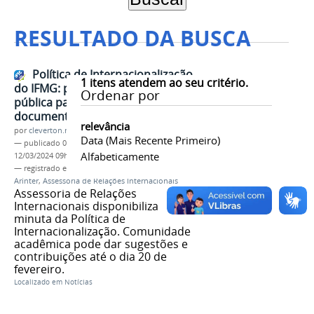
RESULTADO DA BUSCA
Política de Internacionalização
1
itens atendem ao seu critério.
do IFMG: participe da consulta
Ordenar por
pública para elaborar o
documento
relevância
por
cleverton.monteiro
Data (mais Recente Primeiro)
—
publicado
04/02/2022
—
última modificação
Alfabeticamente
12/03/2024 09h35
— registrado em:
Política de Internacionalização
,
Arinter
,
Assessoria de Relações Internacionais
Assessoria de Relações
Internacionais disponibiliza
minuta da Política de
Internacionalização. Comunidade
acadêmica pode dar sugestões e
contribuições até o dia 20 de
fevereiro.
Localizado em
Notícias