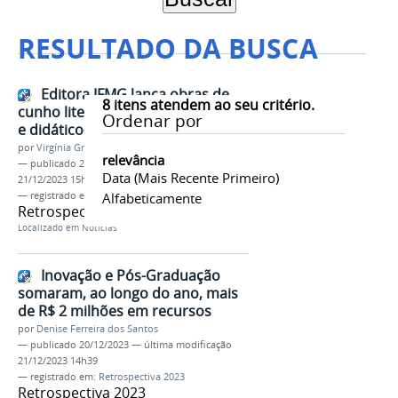
RESULTADO DA BUSCA
Editora IFMG lança obras de
8
itens atendem ao seu critério.
cunho literário, técnico-científico
Ordenar por
e didático-pedagógico
por
Virgínia Graziela Fonseca Barbosa
relevância
—
publicado
21/12/2023
—
última modificação
Data (mais Recente Primeiro)
21/12/2023 15h18
— registrado em:
Retrospectiva 2023
Alfabeticamente
Retrospectiva 2023
Localizado em
Notícias
Inovação e Pós-Graduação
somaram, ao longo do ano, mais
de R$ 2 milhões em recursos
por
Denise Ferreira dos Santos
—
publicado
20/12/2023
—
última modificação
21/12/2023 14h39
— registrado em:
Retrospectiva 2023
Retrospectiva 2023