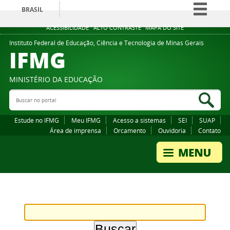
BRASIL
Simplifique!
ACESSIBILIDADE
ALTO CONTRASTE
MAPA DO SITE
Comunica BR
Instituto Federal de Educação, Ciência e Tecnologia de Minas Gerais
IFMG
Participe
Acesso à informação
MINISTÉRIO DA EDUCAÇÃO
Legislação
Buscar no portal
Bus
Canais
Estude no IFMG
Meu IFMG
Acesso a sistemas
SEI
SUAP
Área de imprensa
Orcamento
Ouvidoria
Contato