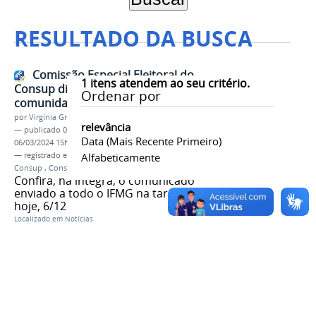
RESULTADO DA BUSCA
Comissão Especial Eleitoral do
1
itens atendem ao seu critério.
Consup divulga mensagem à
Ordenar por
comunidade acadêmica
por
Virgínia Graziela Fonseca Barbosa
relevância
—
publicado
06/12/2023
—
última modificação
Data (mais Recente Primeiro)
06/03/2024 15h28
— registrado em:
Comissão Especial Eleitoral
Alfabeticamente
,
Consup
,
Conselho Superior
,
Helios Voting
Confira, na íntegra, o comunicado
enviado a todo o IFMG na tarde de
hoje, 6/12
Localizado em
Notícias