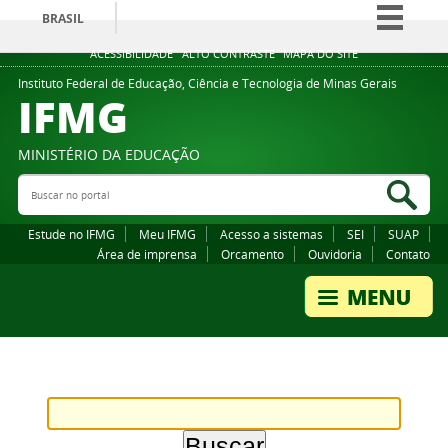
BRASIL
Simplifique!
ACESSIBILIDADE
ALTO CONTRASTE
MAPA DO SITE
Comunica BR
Instituto Federal de Educação, Ciência e Tecnologia de Minas Gerais
IFMG
Participe
Acesso à informação
MINISTÉRIO DA EDUCAÇÃO
Legislação
Buscar no portal
Bus
Canais
Estude no IFMG
Meu IFMG
Acesso a sistemas
SEI
SUAP
Área de imprensa
Orcamento
Ouvidoria
Contato