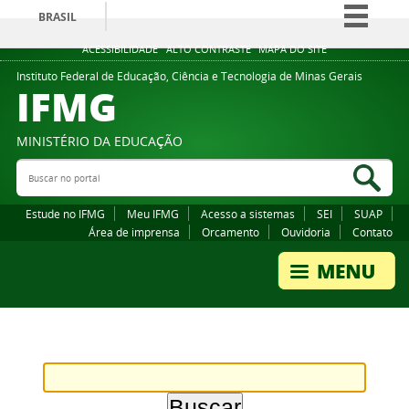
BRASIL
Simplifique!
ACESSIBILIDADE
ALTO CONTRASTE
MAPA DO SITE
Comunica BR
Instituto Federal de Educação, Ciência e Tecnologia de Minas Gerais
IFMG
Participe
Acesso à informação
MINISTÉRIO DA EDUCAÇÃO
Legislação
Buscar no portal
Bus
Canais
Estude no IFMG
Meu IFMG
Acesso a sistemas
SEI
SUAP
Área de imprensa
Orcamento
Ouvidoria
Contato