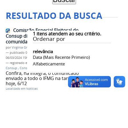
RESULTADO DA BUSCA
Comissão Especial Eleitoral do
1
itens atendem ao seu critério.
Consup divulga mensagem à
Ordenar por
comunidade acadêmica
por
Virgínia Graziela Fonseca Barbosa
relevância
—
publicado
06/12/2023
—
última modificação
Data (mais Recente Primeiro)
06/03/2024 15h28
— registrado em:
Comissão Especial Eleitoral
Alfabeticamente
,
Consup
,
Conselho Superior
,
Helios Voting
Confira, na íntegra, o comunicado
enviado a todo o IFMG na tarde de
hoje, 6/12
Localizado em
Notícias