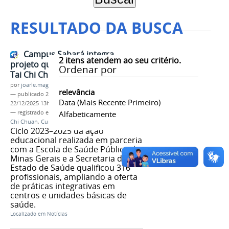
RESULTADO DA BUSCA
Campus Sabará integra
2
itens atendem ao seu critério.
projeto que forma instrutores de
Ordenar por
Tai Chi Chuan para o SUS
por
joarle.magalhaes
relevância
—
publicado
22/12/2025
—
última modificação
Data (mais Recente Primeiro)
22/12/2025 13h18
— registrado em:
Extensão
Alfabeticamente
,
Campus Sabará
,
Tai
Chi Chuan
,
Cursos FIC
Ciclo 2023–2025 da ação
educacional realizada em parceria
com a Escola de Saúde Pública de
Minas Gerais e a Secretaria de
Estado de Saúde qualificou 316
profissionais, ampliando a oferta
de práticas integrativas em
centros e unidades básicas de
saúde.
Localizado em
Notícias