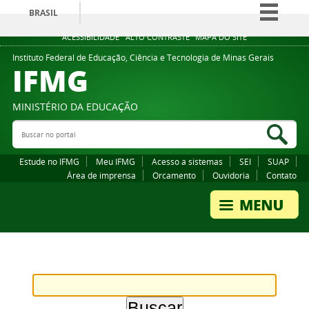
BRASIL
Simplifique!
ACESSIBILIDADE
ALTO CONTRASTE
MAPA DO SITE
Comunica BR
Instituto Federal de Educação, Ciência e Tecnologia de Minas Gerais
IFMG
Participe
Acesso à informação
MINISTÉRIO DA EDUCAÇÃO
Legislação
Buscar no portal
Bus
Canais
Estude no IFMG
Meu IFMG
Acesso a sistemas
SEI
SUAP
Área de imprensa
Orcamento
Ouvidoria
Contato