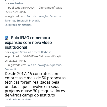
por
ana.batista
—
publicado
31/01/2024
—
última modificação
05/03/2024 08h37
— registrado em:
Polo de Inovação
,
Banco de
Talentos
,
Embrapii
,
Inovação
Localizado em
Notícias
Polo IFMG comemora
expansão com novo vídeo
institucional
por
Virgínia Graziela Fonseca Barbosa
—
publicado
14/09/2023
—
última modificação
06/03/2024 16h40
— registrado em:
Polo de Inovação
,
expansão
,
Embrapii
Desde 2017, 15 contratos com
empresas e mais de 50 propostas
técnicas foram realizadas pela
unidade, que envolve em seus
projetos quase 30 pesquisadores
de vários campi do Instituto
Localizado em
Notícias