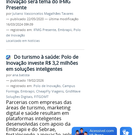
Inovação será tema do IFMG
Presente
por
Juliano Vasconcelos Magalhães Tavares
—
publicado
22/05/2020
—
última modificação
16/03/2024 09h39
— registrado em:
IFMG Presente
,
Embrapii
,
Polo
de Inovação
Localizado em
Notícias
Do turismo à saúde: Polo de
Inovação investe R$ 3,2 milhões
em soluções inteligentes
por
ana.batista
—
publicado
19/02/2026
— registrado em:
Polo de Inovação
,
Campus
Formiga
,
Embrapii
,
CheapFly Viagens
,
GridWave
Soluções Digitais
,
FITGOMT
Parcerias com empresas das
áreas de turismo, marketing
digital e saúde resultam em
plataformas inteligentes
desenvolvidas com apoio da
Embrapii e do Sebrae,
fortalecendo a inovação aplicada