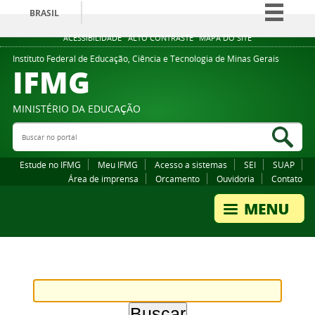
BRASIL
Simplifique!
ACESSIBILIDADE
ALTO CONTRASTE
MAPA DO SITE
Comunica BR
Instituto Federal de Educação, Ciência e Tecnologia de Minas Gerais
IFMG
Participe
Acesso à informação
MINISTÉRIO DA EDUCAÇÃO
Legislação
Buscar no portal
Bus
Canais
Estude no IFMG
Meu IFMG
Acesso a sistemas
SEI
SUAP
Área de imprensa
Orcamento
Ouvidoria
Contato