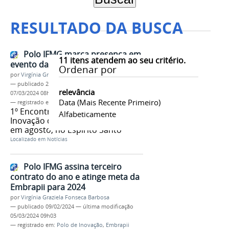
RESULTADO DA BUSCA
Polo IFMG marca presença em
11
itens atendem ao seu critério.
evento da Rede Federal
Ordenar por
por
Virgínia Graziela Fonseca Barbosa
—
publicado
28/08/2023
—
última modificação
relevância
07/03/2024 08h50
Data (mais Recente Primeiro)
— registrado em:
Polo de Inovação
,
Embrapii
1º Encontro dos Polos de
Alfabeticamente
Inovação da Rede Federal ocorreu
em agosto, no Espírito Santo
Localizado em
Notícias
Polo IFMG assina terceiro
contrato do ano e atinge meta da
Embrapii para 2024
por
Virgínia Graziela Fonseca Barbosa
—
publicado
09/02/2024
—
última modificação
05/03/2024 09h03
— registrado em:
Polo de Inovação
,
Embrapii