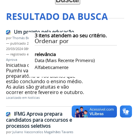
RESULTADO DA BUSCA
Um projeto pela educação
3
itens atendem ao seu critério.
por
Thomás Bertozzi de Oliveira e Sousa Leão
Ordenar por
—
publicado
23/01/2019
—
última modificação
20/03/2024 08h26
relevância
— registrado em:
Extensão
,
Campus Piumhi
,
IFMG
Data (mais Recente Primeiro)
Aprova
Iniciativa do Campus Avançado
Alfabeticamente
Piumhi vai oferecer curso
preparatório a 100 alunos que
estão concluindo o ensino médio.
As aulas são gratuitas e vão
ocorrer entre fevereiro e outubro.
Localizado em
Notícias
IFMG Aprova prepara
candidatos para concursos e
processos seletivos
por
Juliano Vasconcelos Magalhães Tavares