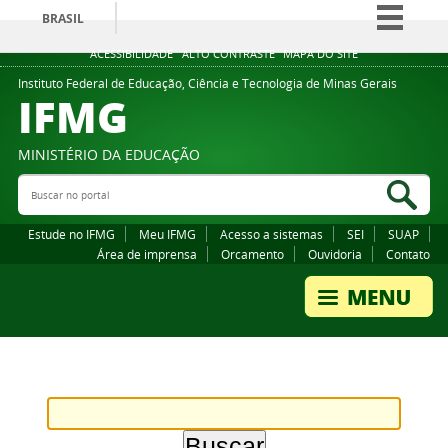
BRASIL
Simplifique!
ACESSIBILIDADE
ALTO CONTRASTE
MAPA DO SITE
Comunica BR
Instituto Federal de Educação, Ciência e Tecnologia de Minas Gerais
IFMG
Participe
Acesso à informação
MINISTÉRIO DA EDUCAÇÃO
Legislação
Buscar no portal
Bus
Canais
Estude no IFMG
Meu IFMG
Acesso a sistemas
SEI
SUAP
Área de imprensa
Orcamento
Ouvidoria
Contato