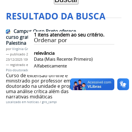
RESULTADO DA BUSCA
Campus Ouro Preto oferece
1
itens atendem ao seu critério.
curso gratuito sobre Geopolítica
Ordenar por
Palestina
por
Virgínia Graziela Fonseca Barbosa
relevância
—
publicado
22/12/2025
—
última modificação
Data (mais Recente Primeiro)
23/12/2025 10h06
— registrado em:
Campus Ouro Preto
Alfabeticamente
,
Extensão
,
Pós-doutorado
,
Palestina
Curso de extensão on-line é
ministrado por professor em pós-
doutorado na unidade e propõe
uma análise crítica além das
narrativas midiáticas
Localizado em
Notícias
/
giro_campi