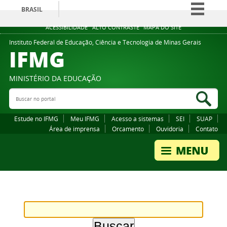
BRASIL
Simplifique!
ACESSIBILIDADE
ALTO CONTRASTE
MAPA DO SITE
Comunica BR
Instituto Federal de Educação, Ciência e Tecnologia de Minas Gerais
IFMG
Participe
Acesso à informação
MINISTÉRIO DA EDUCAÇÃO
Legislação
Buscar no portal
Bus
Canais
Estude no IFMG
Meu IFMG
Acesso a sistemas
SEI
SUAP
Área de imprensa
Orcamento
Ouvidoria
Contato