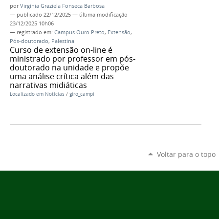
por
Virgínia Graziela Fonseca Barbosa
—
publicado
22/12/2025
—
última modificação
23/12/2025 10h06
— registrado em:
Campus Ouro Preto
,
Extensão
,
Pós-doutorado
,
Palestina
Curso de extensão on-line é
ministrado por professor em pós-
doutorado na unidade e propõe
uma análise crítica além das
narrativas midiáticas
Localizado em
Notícias
/
giro_campi
Voltar para o topo