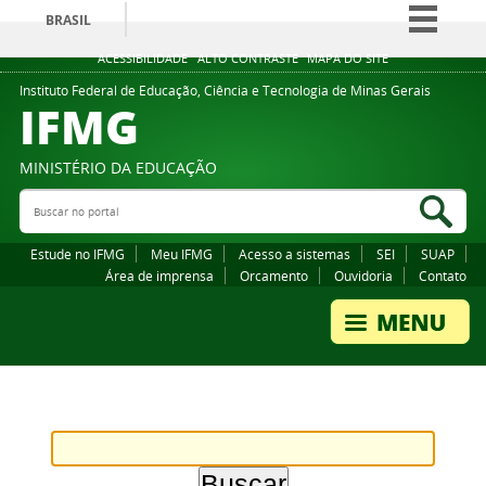
BRASIL
Simplifique!
ACESSIBILIDADE
ALTO CONTRASTE
MAPA DO SITE
Comunica BR
Instituto Federal de Educação, Ciência e Tecnologia de Minas Gerais
IFMG
Participe
Acesso à informação
MINISTÉRIO DA EDUCAÇÃO
Legislação
Buscar no portal
Bus
Canais
Estude no IFMG
Meu IFMG
Acesso a sistemas
SEI
SUAP
Área de imprensa
Orcamento
Ouvidoria
Contato