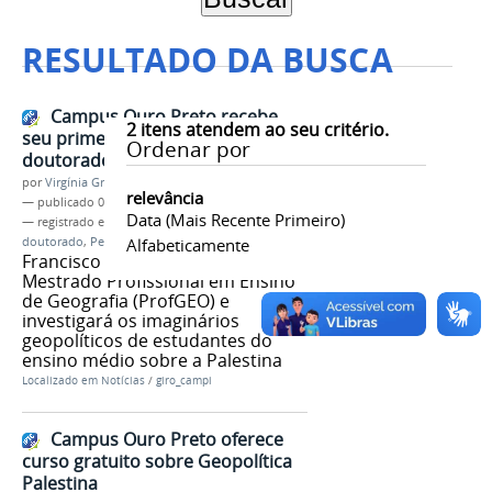
RESULTADO DA BUSCA
Campus Ouro Preto recebe
2
itens atendem ao seu critério.
seu primeiro pesquisador de pós-
Ordenar por
doutorado
por
Virgínia Graziela Fonseca Barbosa
relevância
—
publicado
01/12/2025
Data (mais Recente Primeiro)
— registrado em:
Campus Ouro Preto
,
Pós-
doutorado
,
Pesquisa
Alfabeticamente
,
Mídia
Francisco Ladeira atuará no
Mestrado Profissional em Ensino
de Geografia (ProfGEO) e
investigará os imaginários
geopolíticos de estudantes do
ensino médio sobre a Palestina
Localizado em
Notícias
/
giro_campi
Campus Ouro Preto oferece
curso gratuito sobre Geopolítica
Palestina