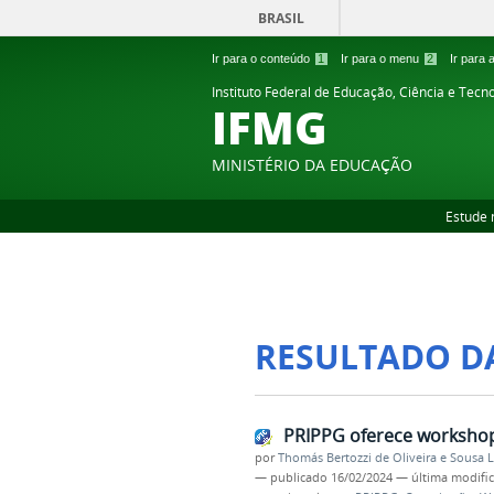
BRASIL
Ir para o conteúdo
1
Ir para o menu
2
Ir para
Instituto Federal de Educação, Ciência e Tecn
IFMG
MINISTÉRIO DA EDUCAÇÃO
Estude 
RESULTADO D
PRIPPG oferece workshop
por
Thomás Bertozzi de Oliveira e Sousa 
—
publicado
16/02/2024
—
última modifi