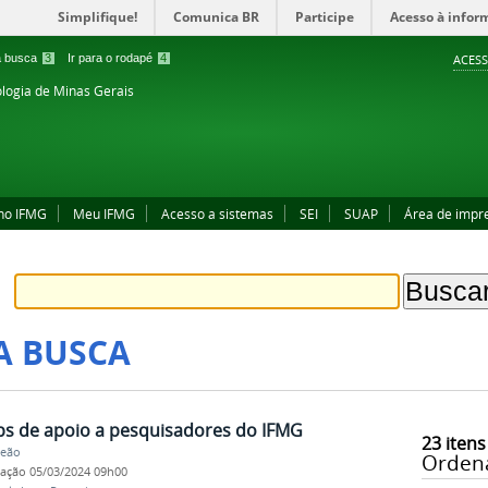
Simplifique!
Comunica BR
Participe
Acesso à infor
 a busca
3
Ir para o rodapé
4
ACESS
ologia de Minas Gerais
no IFMG
Meu IFMG
Acesso a sistemas
SEI
SUAP
Área de impr
A BUSCA
s de apoio a pesquisadores do IFMG
23
itens
Leão
Orden
cação
05/03/2024 09h00