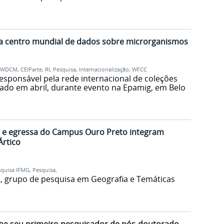
o a centro mundial de dados sobre microrganismos
WDCM
,
CEIParte
,
RI
,
Pesquisa
,
Internacionalização
,
WFCC
sponsável pela rede internacional de coleções
izado em abril, durante evento na Epamig, em Belo
a e egressa do Campus Ouro Preto integram
Ártico
squisa IFMG
,
Pesquisa
,
, grupo de pesquisa em Geografia e Temáticas