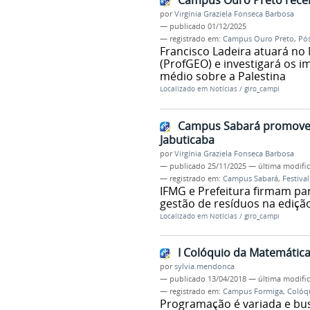
Campus Ouro Preto rece
por
Virgínia Graziela Fonseca Barbosa
—
publicado
01/12/2025
— registrado em:
Campus Ouro Preto
,
Pó
Francisco Ladeira atuará no
(ProfGEO) e investigará os i
médio sobre a Palestina
Localizado em
Notícias
/
giro_campi
Campus Sabará promove p
Jabuticaba
por
Virgínia Graziela Fonseca Barbosa
—
publicado
25/11/2025
—
última modifi
— registrado em:
Campus Sabará
,
Festiva
IFMG e Prefeitura firmam par
gestão de resíduos na ediçã
Localizado em
Notícias
/
giro_campi
I Colóquio da Matemáti
por
sylvia.mendonca
—
publicado
13/04/2018
—
última modifi
— registrado em:
Campus Formiga
,
Colóq
Programação é variada e bus