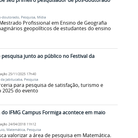
be seu primeiro pesquisador de pós-doutorado
s-doutorado
,
Pesquisa
,
Mídia
 Mestrado Profissional em Ensino de Geografia
maginários geopolíticos de estudantes do ensino
esquisa junto ao público no Festival da
cação
25/11/2025 17h40
l da Jabitucaba
,
Pesquisa
ceria para pesquisa de satisfação, turismo e
o 2025 do evento
ca do IFMG Campus Formiga acontece em maio
cação
24/04/2018 11h12
uio
,
Matemática
,
Pesquisa
ca valorizar a área de pesquisa em Matemática.