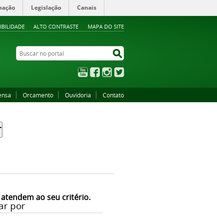
mação
Legislação
Canais
IBILIDADE
ALTO CONTRASTE
MAPA DO SITE
Buscar no portal
Buscar no portal
YouTube
Facebook
Instagram
Twitter
ensa
Orcamento
Ouvidoria
Contato
 atendem ao seu critério.
ar por