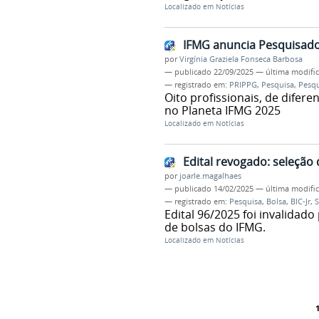
Localizado em
Notícias
IFMG anuncia Pesquisad
por
Virgínia Graziela Fonseca Barbosa
—
publicado
22/09/2025
—
última modifi
— registrado em:
PRIPPG
,
Pesquisa
,
Pesqu
Oito profissionais, de dife
no Planeta IFMG 2025
Localizado em
Notícias
Edital revogado: seleção 
por
joarle.magalhaes
—
publicado
14/02/2025
—
última modifi
— registrado em:
Pesquisa
,
Bolsa
,
BIC-Jr
,
S
Edital 96/2025 foi invalidad
de bolsas do IFMG.
Localizado em
Notícias