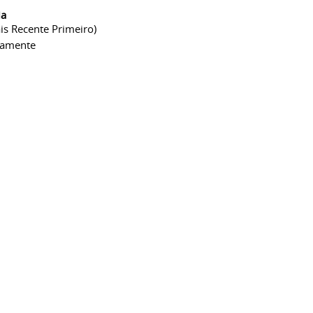
ia
is Recente Primeiro)
camente