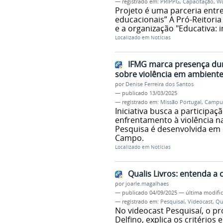
— registrado em:
PRIPPG
,
Capacitação
,
Wo
Projeto é uma parceria entre
educacionais” A Pró-Reitori
e a organização "Educativa: 
Localizado em
Notícias
IFMG marca presença dur
sobre violência em ambientes
por
Denise Ferreira dos Santos
—
publicado
13/03/2025
— registrado em:
Missão Portugal
,
Campus
Iniciativa busca a participa
enfrentamento à violência nas
Pesquisa é desenvolvida em e
Campo.
Localizado em
Notícias
Qualis Livros: entenda a
por
joarle.magalhaes
—
publicado
04/09/2025
—
última modifi
— registrado em:
Pesquisaí
,
Videocast
,
Qu
No videocast Pesquisaí, o pr
Delfino, explica os critérios