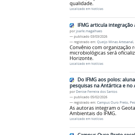
qualidade.
Localizado em
Notícias
IFMG articula integraçã
por
joarle.magalhaes
—
publicado
03/03/2026
— registrado em:
Queijo Minas Artesanal
,
Convênio com organização re
microbiológicas será oficial
Horizonte.
Localizado em
Notícias
Do IFMG aos polos: alun
pesquisas na Antártica e no 
por
Denise Ferreira dos Santos
—
publicado
05/02/2026
— registrado em:
Campus Ouro Preto
,
Pe
As autoras integram o Geota
Ambientais do IFMG.
Localizado em
Notícias