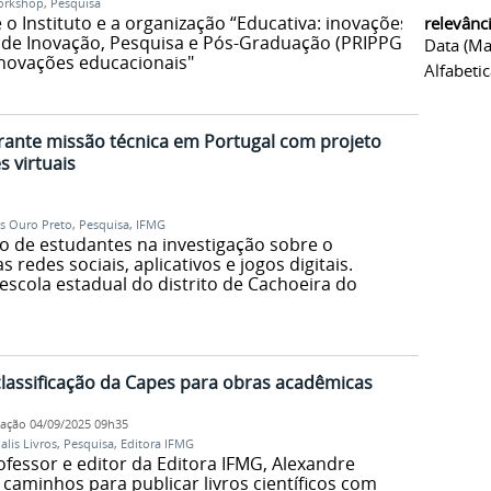
rkshop
,
Pesquisa
 o Instituto e a organização “Educativa: inovações
relevânc
a de Inovação, Pesquisa e Pós-Graduação (PRIPPG),
Data (ma
inovações educacionais"
Alfabeti
ante missão técnica em Portugal com projeto
 virtuais
 Ouro Preto
,
Pesquisa
,
IFMG
ção de estudantes na investigação sobre o
 redes sociais, aplicativos e jogos digitais.
scola estadual do distrito de Cachoeira do
 classificação da Capes para obras acadêmicas
cação
04/09/2025 09h35
alis Livros
,
Pesquisa
,
Editora IFMG
ofessor e editor da Editora IFMG, Alexandre
 e caminhos para publicar livros científicos com