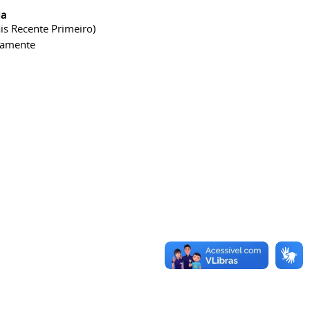
ia
is Recente Primeiro)
camente