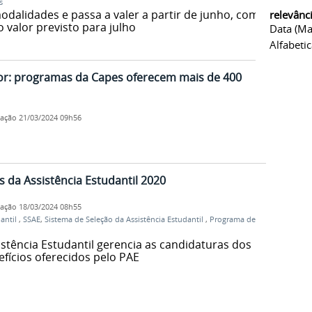
s
dalidades e passa a valer a partir de junho, com
relevânc
valor previsto para julho
Data (ma
Alfabeti
or: programas da Capes oferecem mais de 400
cação
21/03/2024 09h56
s da Assistência Estudantil 2020
cação
18/03/2024 08h55
dantil
,
SSAE
,
Sistema de Seleção da Assistência Estudantil
,
Programa de
stência Estudantil gerencia as candidaturas dos
fícios oferecidos pelo PAE