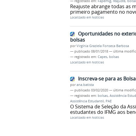
— registrado em:
Fapemig
,
reajuste
,
bolsa
Reajuste abrange todas as mo
primeiro pagamento no novo 
Localizado em
Notícias
Oportunidades no exteri
bolsas
por
Virgínia Graziela Fonseca Barbosa
—
publicado
08/01/2018
—
última modifi
— registrado em:
Capes
,
bolsas
Localizado em
Notícias
Inscreva-se para as Bolsa
por
ana.batista
—
publicado
03/02/2020
—
última modifi
— registrado em:
bolsas
,
Assistência Estu
Assistência Estudantil
,
PAE
O Sistema de Seleção da Assi
estudantes do IFMG aos bene
Localizado em
Notícias