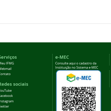
Serviços
e-MEC
Meu IFMG
Consulte aqui o cadastro da
Instituição no Sistema e-MEC
Webmail
Contato
Redes sociais
YouTube
Facebook
Instagram
witter