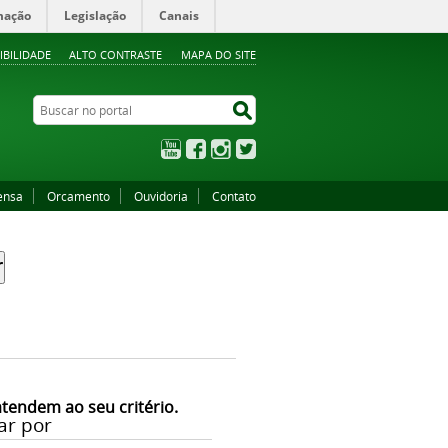
mação
Legislação
Canais
IBILIDADE
ALTO CONTRASTE
MAPA DO SITE
Buscar no portal
Buscar no portal
YouTube
Facebook
Instagram
Twitter
ensa
Orcamento
Ouvidoria
Contato
atendem ao seu critério.
ar por