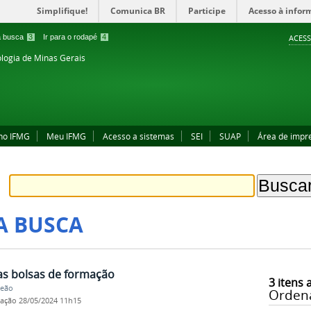
Simplifique!
Comunica BR
Participe
Acesso à infor
 a busca
3
Ir para o rodapé
4
ACESS
ologia de Minas Gerais
no IFMG
Meu IFMG
Acesso a sistemas
SEI
SUAP
Área de impr
A BUSCA
as bolsas de formação
3
itens 
Leão
Orden
cação
28/05/2024 11h15