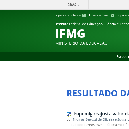
BRASIL
Ir para o conteúdo
1
Ir para o menu
2
Ir para
Instituto Federal de Educação, Ciência e Tecn
IFMG
MINISTÉRIO DA EDUCAÇÃO
Estude 
RESULTADO D
Fapemig reajusta valor d
por
Thomás Bertozzi de Oliveira e Sousa 
—
publicado
24/05/2024
—
última modifi