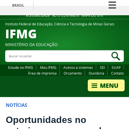
BRASIL
Simplifique!
ACESSIBILIDADE
ALTO CONTRASTE
MAPA DO SITE
Comunica BR
Instituto Federal de Educação, Ciência e Tecnologia de Minas Gerais
IFMG
Participe
Acesso à informação
MINISTÉRIO DA EDUCAÇÃO
Legislação
Buscar no portal
Bus
Canais
Estude no IFMG
Meu IFMG
Acesso a sistemas
SEI
SUAP
Área de imprensa
Orcamento
Ouvidoria
Contato
NOTÍCIAS
Oportunidades no