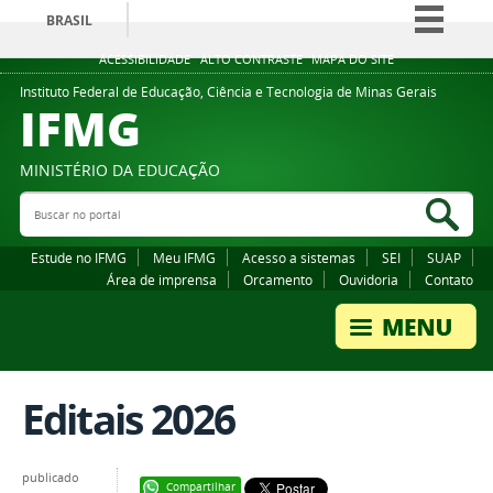
BRASIL
Simplifique!
ACESSIBILIDADE
ALTO CONTRASTE
MAPA DO SITE
Comunica BR
Instituto Federal de Educação, Ciência e Tecnologia de Minas Gerais
IFMG
Participe
Acesso à informação
MINISTÉRIO DA EDUCAÇÃO
Legislação
Buscar no portal
Bus
Canais
Estude no IFMG
Meu IFMG
Acesso a sistemas
SEI
SUAP
Área de imprensa
Orcamento
Ouvidoria
Contato
Editais 2026
publicado
Compartilhar