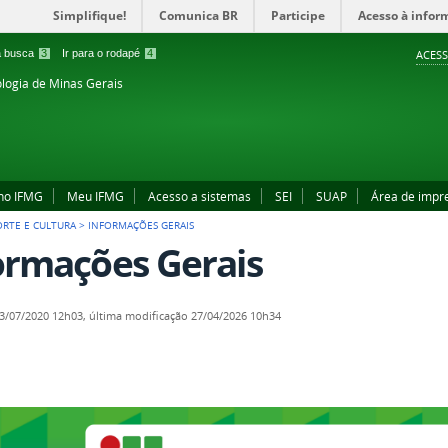
Simplifique!
Comunica BR
Participe
Acesso à infor
 a busca
3
Ir para o rodapé
4
ACESS
ologia de Minas Gerais
no IFMG
Meu IFMG
Acesso a sistemas
SEI
SUAP
Área de impr
ORTE E CULTURA
>
INFORMAÇÕES GERAIS
ormações Gerais
3/07/2020 12h03,
última modificação
27/04/2026 10h34