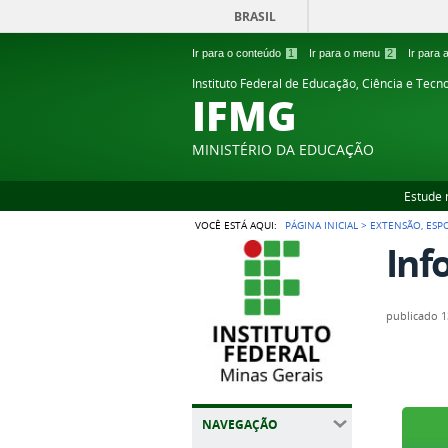
BRASIL
Ir para o conteúdo
1
Ir para o menu
2
Ir para
Instituto Federal de Educação, Ciência e Tecn
IFMG
MINISTÉRIO DA EDUCAÇÃO
Estude 
VOCÊ ESTÁ AQUI:
PÁGINA INICIAL
>
EXTENSÃO, ESP
Inf
publicado
1
NAVEGAÇÃO