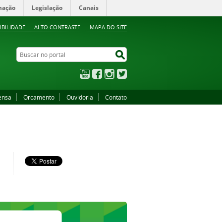
mação
Legislação
Canais
IBILIDADE
ALTO CONTRASTE
MAPA DO SITE
Buscar no portal
Buscar no portal
YouTube
Facebook
Instagram
Twitter
ensa
Orcamento
Ouvidoria
Contato