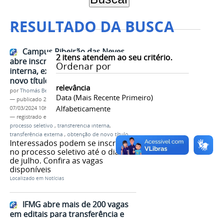
RESULTADO DA BUSCA
Campus Ribeirão das Neves
2
itens atendem ao seu critério.
abre inscrições para transferência
Ordenar por
interna, externa e obtenção de
novo título
relevância
por
Thomás Bertozzi de Oliveira e Sousa Leão
Data (mais Recente Primeiro)
—
publicado
20/06/2023
—
última modificação
Alfabeticamente
07/03/2024 10h22
— registrado em:
Campus Ribeirão das Neves
,
processo seletivo
,
transferência interna
,
transferência externa
,
obtenção de novo título
Interessados podem se inscrever
no processo seletivo até o dia 23
de julho. Confira as vagas
disponíveis
Localizado em
Notícias
IFMG abre mais de 200 vagas
em editais para transferência e