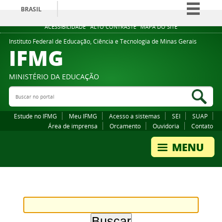
BRASIL
Simplifique!
ACESSIBILIDADE
ALTO CONTRASTE
MAPA DO SITE
Comunica BR
Instituto Federal de Educação, Ciência e Tecnologia de Minas Gerais
IFMG
Participe
Acesso à informação
MINISTÉRIO DA EDUCAÇÃO
Legislação
Buscar no portal
Bus
Canais
Estude no IFMG
Meu IFMG
Acesso a sistemas
SEI
SUAP
Área de imprensa
Orcamento
Ouvidoria
Contato