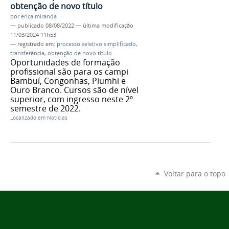
obtenção de novo título
por
erica.miranda
—
publicado
08/08/2022
—
última modificação
11/03/2024 11h53
— registrado em:
processo seletivo simplificado
,
transferência
,
obtenção de novo título
Oportunidades de formação
profissional são para os campi
Bambuí, Congonhas, Piumhi e
Ouro Branco. Cursos são de nível
superior, com ingresso neste 2º
semestre de 2022.
Localizado em
Notícias
Voltar para o topo