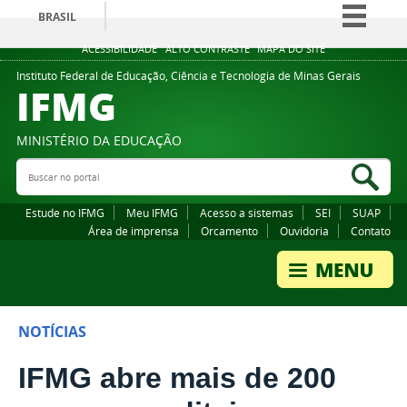
BRASIL
Simplifique!
ACESSIBILIDADE
ALTO CONTRASTE
MAPA DO SITE
Comunica BR
Instituto Federal de Educação, Ciência e Tecnologia de Minas Gerais
IFMG
Participe
Acesso à informação
MINISTÉRIO DA EDUCAÇÃO
Legislação
Buscar no portal
Bus
Canais
Estude no IFMG
Meu IFMG
Acesso a sistemas
SEI
SUAP
Área de imprensa
Orcamento
Ouvidoria
Contato
NOTÍCIAS
IFMG abre mais de 200