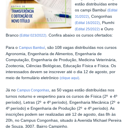
estão distribuídas entre
os campi Bambuí
(Edital
, Congonhas
31/2022)
, Piumhi
(Edital 16/2022)
e Ouro
(Edital 25/2022)
Branco
. Confira abaixo os cursos ofertados:
(Edital 023/2022)
Para o
, são 108 vagas distribuídas nos cursos
Campus Bambuí
Agronomia, Engenharia de Alimentos, Engenharia de
Computação, Engenharia de Produção, Medicina Veterinária,
Zootecnia, Ciências Biológicas, Educação Física e Física. Os
interessados devem se inscrever até o dia 12 de agosto, por
meio de formulário eletrônico
.
(clique aqui)
Já no
, as 50 vagas estão distribuídas nos
Campus Congonhas
turnos noturno e vespertino para os cursos de Física (2º e 4º
período), Letras (2º e 4º período), Engenharia Mecânica (2º e
4º período) e Engenharia de Produção (2º e 4º período). As
inscrições podem ser realizadas até 12 de agosto, das 8h às
20h, no Campus Congonhas, situado à Avenida Michael Pereira
de Souza, 3007, Bairro Campinho.