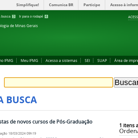
Simplifique!
Comunica BR
Participe
Acesso à infor
 a busca
3
Ir para o rodapé
4
ACESS
ologia de Minas Gerais
no IFMG
Meu IFMG
Acesso a sistemas
SEI
SUAP
Área de impr
A BUSCA
stas de novos cursos de Pós-Graduação
1
itens 
Orden
cação
18/03/2024 09h19