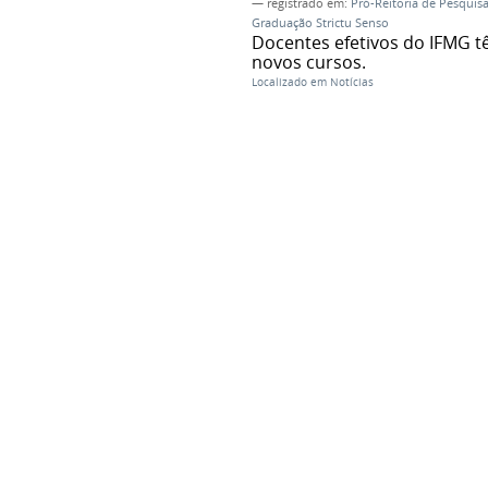
— registrado em:
Pró-Reitoria de Pesquis
Graduação Strictu Senso
Docentes efetivos do IFMG t
novos cursos.
Localizado em
Notícias