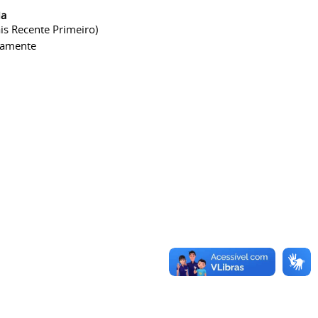
ia
is Recente Primeiro)
camente