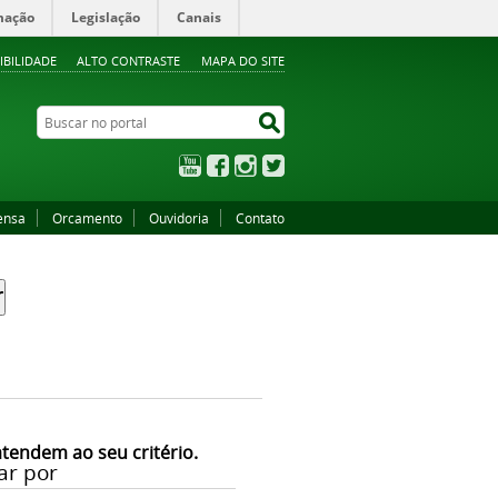
mação
Legislação
Canais
IBILIDADE
ALTO CONTRASTE
MAPA DO SITE
Buscar no portal
Buscar no portal
YouTube
Facebook
Instagram
Twitter
ensa
Orcamento
Ouvidoria
Contato
atendem ao seu critério.
ar por