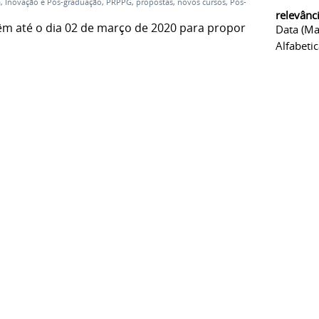
a, Inovação e Pós-graduação
,
PRPPG
,
propostas
,
novos cursos
,
Pós-
relevânc
êm até o dia 02 de março de 2020 para propor
Data (ma
Alfabeti