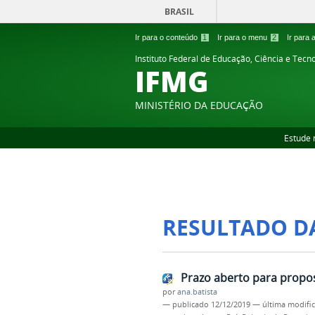
BRASIL
Ir para o conteúdo
1
Ir para o menu
2
Ir para
Instituto Federal de Educação, Ciência e Tecn
IFMG
MINISTÉRIO DA EDUCAÇÃO
Estude 
RESULTADO D
Prazo aberto para propo
por
ana.batista
—
publicado
12/12/2019
—
última modifi