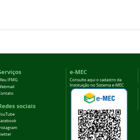
Serviços
e-MEC
Meu IFMG
Consulte aqui o cadastro da
Instituição no Sistema e-MEC
Webmail
Contato
Redes sociais
YouTube
Facebook
Instagram
witter