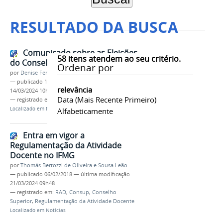
RESULTADO DA BUSCA
Comunicado sobre as Eleições
58
itens atendem ao seu critério.
do Conselho Superior do IFMG
Ordenar por
por
Denise Ferreira dos Santos
—
publicado
18/02/2021
—
última modificação
relevância
14/03/2024 10h18
Data (mais Recente Primeiro)
— registrado em:
Conselho Superior
,
Consup
Localizado em
Notícias
Alfabeticamente
Entra em vigor a
Regulamentação da Atividade
Docente no IFMG
por
Thomás Bertozzi de Oliveira e Sousa Leão
—
publicado
06/02/2018
—
última modificação
21/03/2024 09h48
— registrado em:
RAD
,
Consup
,
Conselho
Superior
,
Regulamentação da Atividade Docente
Localizado em
Notícias