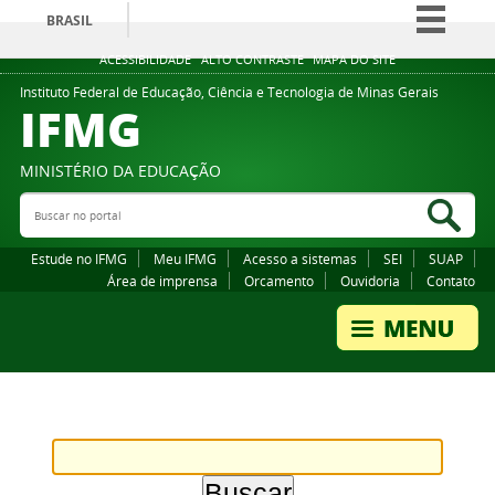
BRASIL
Simplifique!
ACESSIBILIDADE
ALTO CONTRASTE
MAPA DO SITE
Comunica BR
Instituto Federal de Educação, Ciência e Tecnologia de Minas Gerais
IFMG
Participe
Acesso à informação
MINISTÉRIO DA EDUCAÇÃO
Legislação
Buscar no portal
Bus
Canais
Estude no IFMG
Meu IFMG
Acesso a sistemas
SEI
SUAP
Área de imprensa
Orcamento
Ouvidoria
Contato