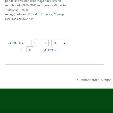
por
Juliano Vasconcelos Magalhães Tavares
—
publicado
09/04/2021
—
última modificação
14/03/2024 12h28
— registrado em:
Conselho Superior
,
Consup
Localizado em
Notícias
« ANTERIOR
1
2
3
4
5
6
PRÓXIMO »
Voltar para o topo