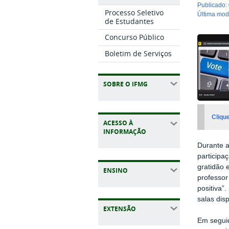
publicado
:
Processo Seletivo
última mo
de Estudantes
Concurso Público
Boletim de Serviços
SOBRE O IFMG
Clique
ACESSO À
INFORMAÇÃO
Durante a
participa
gratidão 
ENSINO
professor
positiva”.
salas dis
EXTENSÃO
Em seguid