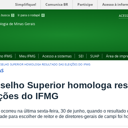
Simplifique!
Comunica BR
Participe
Acesso à infor
 a busca
3
Ir para o rodapé
4
ACESS
ologia de Minas Gerais
no IFMG
Meu IFMG
Acesso a sistemas
SEI
SUAP
Área de impr
SELHO SUPERIOR HOMOLOGA RESULTADO DAS ELEIÇÕES DO IFMG
AS
selho Superior homologa res
ições do IFMG
ocorreu na última sexta-feira, 30 de junho, quando o resultado
de para escolher de reitor e de diretores-gerais de campi foi