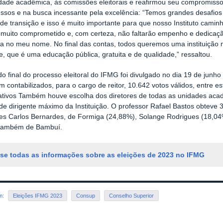
ade acadêmica, às comissões eleitorais e reafirmou seu compromisso
ssos e na busca incessante pela excelência: “Temos grandes desafios
s de transição e isso é muito importante para que nosso Instituto cami
muito comprometido e, com certeza, não faltarão empenho e dedicação
a no meu nome. No final das contas, todos queremos uma instituição 
e, que é uma educação pública, gratuita e de qualidade,” ressaltou.
do final do processo eleitoral do IFMG foi divulgado no dia 19 de junho
ram contabilizados, para o cargo de reitor, 10.642 votos válidos, entre 
ativos Também houve escolha dos diretores de todas as unidades ac
de dirigente máximo da Instituição. O professor Rafael Bastos obteve 
es Carlos Bernardes, de Formiga (24,88%), Solange Rodrigues (18,04
 também de Bambuí.
se todas as informações sobre as eleições de 2023 no IFMG
em:
Eleições IFMG 2023
Consup
Conselho Superior