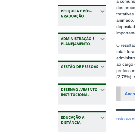
a comunid
dos proce
PESQUISA E PÓS-
tratativa
GRADUAÇÃO
animado, 
depositad
important
ADMINISTRAÇÃO E
PLANEJAMENTO
O resulta
total, fo
administr
ao cargo 
GESTÃO DE PESSOAS
professor
(2,78%),
DESENVOLVIMENTO
Aces
INSTITUCIONAL
EDUCAÇÃO A
registrado 
DISTÂNCIA