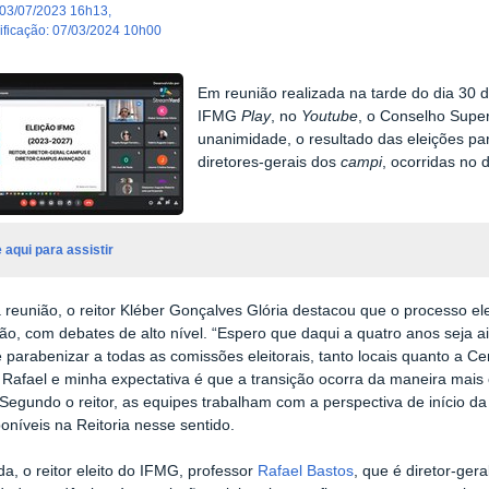
03/07/2023 16h13
,
dificação
:
07/03/2024 10h00
Em reunião realizada na tarde do dia 30 d
IFMG
Play
, no
Youtube
, o Conselho Supe
unanimidade, o resultado das eleições para
diretores-gerais dos
campi
, ocorridas no 
 aqui para assistir
 reunião, o reitor Kléber Gonçalves Glória destacou que o processo el
ção, com debates de alto nível. “Espero que daqui a quatro anos seja 
e parabenizar a todas as comissões eleitorais, tanto locais quanto a C
 Rafael e minha expectativa é que a transição ocorra da maneira mais o
Segundo o reitor, as equipes trabalham com a perspectiva de início da 
poníveis na Reitoria nesse sentido.
a, o reitor eleito do IFMG, professor
Rafael Bastos
, que é diretor-ger