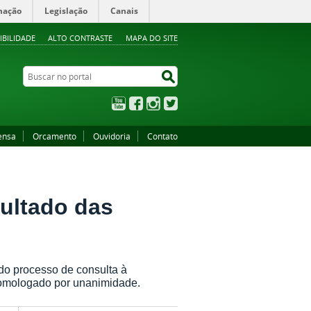
mação
Legislação
Canais
IBILIDADE
ALTO CONTRASTE
MAPA DO SITE
Buscar no portal
Buscar no portal
YouTube
Facebook
Instagram
Twitter
ensa
Orcamento
Ouvidoria
Contato
ultado das
 do processo de consulta à
 homologado por unanimidade.