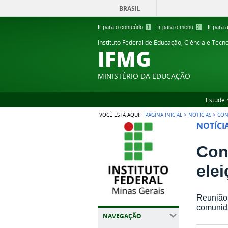
BRASIL
Ir para o conteúdo
1
Ir para o menu
2
Ir para
Instituto Federal de Educação, Ciência e Tecn
IFMG
MINISTÉRIO DA EDUCAÇÃO
Estude 
VOCÊ ESTÁ AQUI:
PÁGINA INICIAL
>
NOTÍCIAS
>
CON
NOTÍCI
Con
ele
Reunião 
comunida
NAVEGAÇÃO