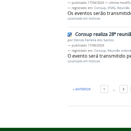
—
publicado
17/04/2024
—
última modifi
— registrado em:
Consup
,
IFMG
,
Reunião
Os eventos serão transmitid
Localizado em
Notícias
Consup realiza 28ª reuniã
por
Denise Ferreira dos Santos
—
publicado
17/06/2024
— registrado em:
Consup
,
Reunião ordiná
O evento será transmitido p
Localizado em
Notícias
« ANTERIOR
1
...
3