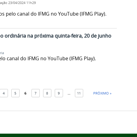
cação
23/04/2024 11h29
os pelo canal do IFMG no YouTube (IFMG Play).
o ordinária na próxima quinta-feira, 20 de junho
ria
elo canal do IFMG no YouTube (IFMG Play).
4
5
6
7
8
9
...
11
PRÓXIMO »