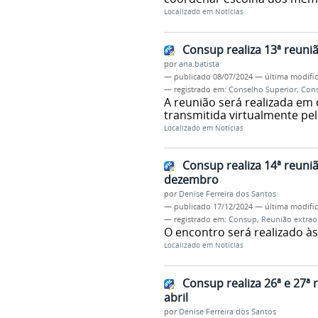
Localizado em
Notícias
Consup realiza 13ª reuniã
por
ana.batista
—
publicado
08/07/2024
—
última modifi
— registrado em:
Conselho Superior
,
Con
A reunião será realizada em 
transmitida virtualmente pel
Localizado em
Notícias
Consup realiza 14ª reuniã
dezembro
por
Denise Ferreira dos Santos
—
publicado
17/12/2024
—
última modifi
— registrado em:
Consup
,
Reunião extrao
O encontro será realizado às
Localizado em
Notícias
Consup realiza 26ª e 27ª 
abril
por
Denise Ferreira dos Santos