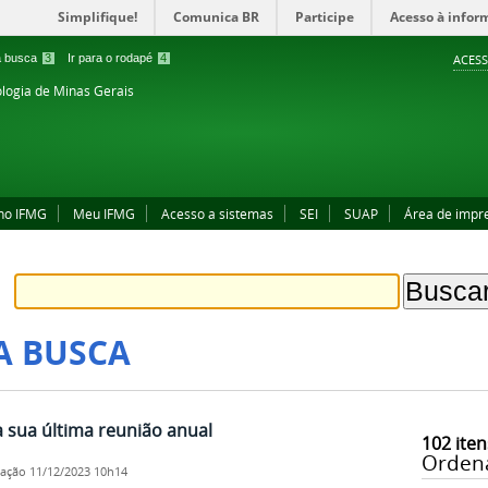
Simplifique!
Comunica BR
Participe
Acesso à infor
 a busca
3
Ir para o rodapé
4
ACESS
ologia de Minas Gerais
no IFMG
Meu IFMG
Acesso a sistemas
SEI
SUAP
Área de impr
A BUSCA
a sua última reunião anual
102
iten
Orden
cação
11/12/2023 10h14