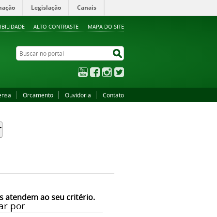
mação
Legislação
Canais
IBILIDADE
ALTO CONTRASTE
MAPA DO SITE
Buscar no portal
Buscar no portal
YouTube
Facebook
Instagram
Twitter
ensa
Orcamento
Ouvidoria
Contato
s atendem ao seu critério.
ar por