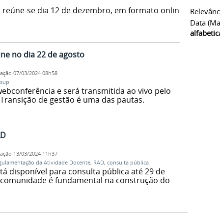
 reúne-se dia 12 de dezembro, em formato online.
Relevânc
Data (ma
alfabeti
ne no dia 22 de agosto
cação
07/03/2024 08h58
sup
ebconferência e será transmitida ao vivo pelo
 Transição de gestão é uma das pautas.
AD
cação
13/03/2024 11h37
gulamentação da Atividade Docente
,
RAD
,
consulta pública
á disponível para consulta pública até 29 de
a comunidade é fundamental na construção do