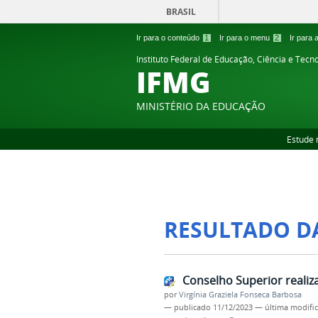
BRASIL
Ir para o conteúdo
1
Ir para o menu
2
Ir para
Instituto Federal de Educação, Ciência e Tecn
IFMG
MINISTÉRIO DA EDUCAÇÃO
Estude 
RESULTADO D
Conselho Superior realiz
por
Virgínia Graziela Fonseca Barbosa
—
publicado
11/12/2023
—
última modifi