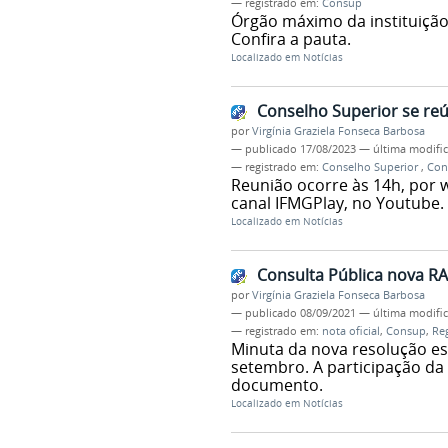
— registrado em:
Consup
Órgão máximo da instituição
Confira a pauta.
Localizado em
Notícias
Conselho Superior se reú
por
Virgínia Graziela Fonseca Barbosa
—
publicado
17/08/2023
—
última modifi
— registrado em:
Conselho Superior
,
Con
Reunião ocorre às 14h, por w
canal IFMGPlay, no Youtube.
Localizado em
Notícias
Consulta Pública nova R
por
Virgínia Graziela Fonseca Barbosa
—
publicado
08/09/2021
—
última modifi
— registrado em:
nota oficial
,
Consup
,
Re
Minuta da nova resolução est
setembro. A participação d
documento.
Localizado em
Notícias