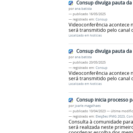
Consup divulga pauta da 
por
ana.batista
—
publicado
16/05/2025
— registrado em:
Consup
Videoconferência acontece no
será transmitido pelo canal
Localizado em
Notícias
Consup divulga pauta da 
por
ana.batista
—
publicado
20/05/2025
— registrado em:
Consup
Videoconferência acontece no
será transmitido pelo canal
Localizado em
Notícias
Consup inicia processo p
por
joarle.magalhaes
—
publicado
10/04/2023
—
última modifi
— registrado em:
Eleições IFMG 2023
,
Con
Consulta à comunidade para 
será realizada neste primeir
coordenar escolha dos memb