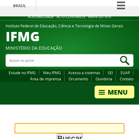
BRASIL
Simplifique!
ACESSIBILIDADE
ALTO CONTRASTE
MAPA DO SITE
Comunica BR
Instituto Federal de Educação, Ciência e Tecnologia de Minas Gerais
IFMG
Participe
Acesso à informação
MINISTÉRIO DA EDUCAÇÃO
Legislação
Buscar no portal
Bus
Canais
Estude no IFMG
Meu IFMG
Acesso a sistemas
SEI
SUAP
Área de imprensa
Orcamento
Ouvidoria
Contato