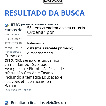
RESULTADO DA BUSCA
IFMG aprova quatro novos
58
itens atendem ao seu critério.
cursos de pós-graduação
Ordenar por
por
Virgínia Graziela Fonseca Barbosa
—
publicado
15/12/2021
—
última modificação
Relevância
12/03/2024 10h42
— registrado em:
Conselho Superior
data (mais recente primeiro)
,
Consup
,
novos cursos
,
pós-graduação
Alfabeticamente
Cursos de especialização,
gratuitos, serão ofertados nos
campi Bambuí, São João
Evangelista e Piumhi. As áreas de
oferta são Gestão e Ensino,
incluindo a temática Educação e
relações étnico-raciais, em
Bambuí.
Localizado em
Notícias
Resultado final das eleições do