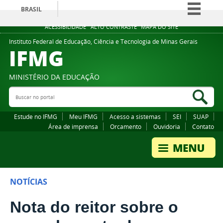
BRASIL
Simplifique!
ACESSIBILIDADE
ALTO CONTRASTE
MAPA DO SITE
Comunica BR
Instituto Federal de Educação, Ciência e Tecnologia de Minas Gerais
IFMG
Participe
Acesso à informação
MINISTÉRIO DA EDUCAÇÃO
Legislação
Buscar no portal
Bus
Canais
Estude no IFMG
Meu IFMG
Acesso a sistemas
SEI
SUAP
Área de imprensa
Orcamento
Ouvidoria
Contato
NOTÍCIAS
Nota do reitor sobre o