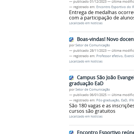
—
publicado
01/12/2023
—
última modifi
— registrado em:
Encontro Esportivo do 
Entrega de medalhas ocorre
com a participação de alunos
Localizado em
Notícias
Boas-vindas! Novo docent
por
Setor de Comunicação
—
publicado
28/11/2023
—
última modifi
— registrado em:
Professor efetivo
,
Exercí
Localizado em
Notícias
Campus São João Evangeli
graduação EaD
por
Setor de Comunicação
—
publicado
06/01/2025
—
última modifi
— registrado em:
Pós-graduação
,
EaD
,
IF
São 180 vagas e as inscrições
cursos são gratuitos
Localizado em
Notícias
Encontro Esportivo reúne