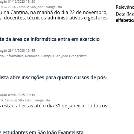
cação
01/12/2023 15h30
Relevânc
IFMG
,
2023
,
Campus São João Evangelista
u na Cantina, na manhã do dia 22 de novembro,
Data (ma
, docentes, técnicos-administrativos e gestores
alfabeti
e da área de Informática entra em exercício
cação
28/11/2023 12h55
cio
,
Informática
,
Remoção
,
Campus São João Evangelista
sta abre inscrições para quatro cursos de pós-
cação
09/01/2025 10h15
MG
,
Campus São João Evangelista
 estão abertas até o dia 31 de janeiro. Todos os
 estudantes em São João Evangelista