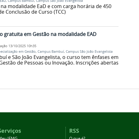
EaD
,
Campus Bambuí
,
Campus São João Evangelista
, na modalidade EaD e com carga horária de 450
 de Conclusão de Curso (TCC)
ão gratuita em Gestão na modalidade EAD
cação
13/10/2025 10h35
pecialização em Gestão
,
Campus Bambuí
,
Campus São João Evangelista
uí e São João Evangelista, o curso tem ênfases em
 Gestão de Pessoas ou Inovação. Inscrições abertas
Serviços
RSS
Meu IFMG
O que é?