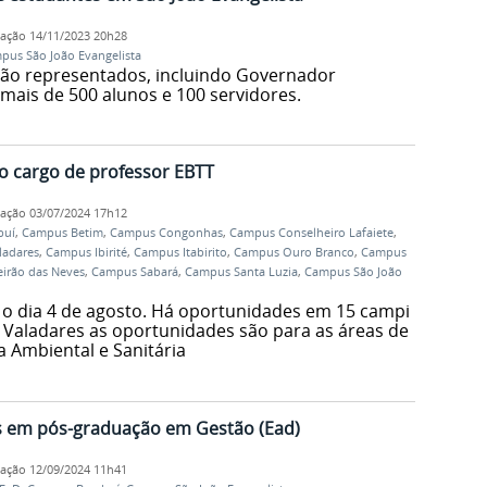
cação
14/11/2023 20h28
pus São João Evangelista
tão representados, incluindo Governador
mais de 500 alunos e 100 servidores.
o cargo de professor EBTT
cação
03/07/2024 17h12
buí
,
Campus Betim
,
Campus Congonhas
,
Campus Conselheiro Lafaiete
,
ladares
,
Campus Ibirité
,
Campus Itabirito
,
Campus Ouro Branco
,
Campus
irão das Neves
,
Campus Sabará
,
Campus Santa Luzia
,
Campus São João
é o dia 4 de agosto. Há oportunidades em 15 campi
 Valadares as oportunidades são para as áreas de
a Ambiental e Sanitária
s em pós-graduação em Gestão (Ead)
cação
12/09/2024 11h41