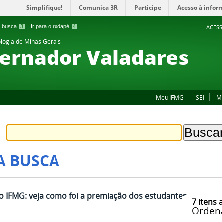
Simplifique!
Comunica BR
Participe
Acesso à infor
 a busca
3
Ir para o rodapé
4
ACESS
ologia de Minas Gerais
ernador Valadares
Meu IFMG
SEI
M
A BUSCA
o IFMG: veja como foi a premiação dos estudantes-
7
itens 
Orden