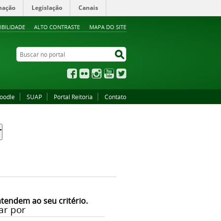
mação
Legislação
Canais
IBILIDADE
ALTO CONTRASTE
MAPA DO SITE
Buscar no portal
Buscar no portal
Facebook
Flickr
Instagram
YouTube
Twitter
oodle
SUAP
Portal Reitoria
Contato
atendem ao seu critério.
ar por