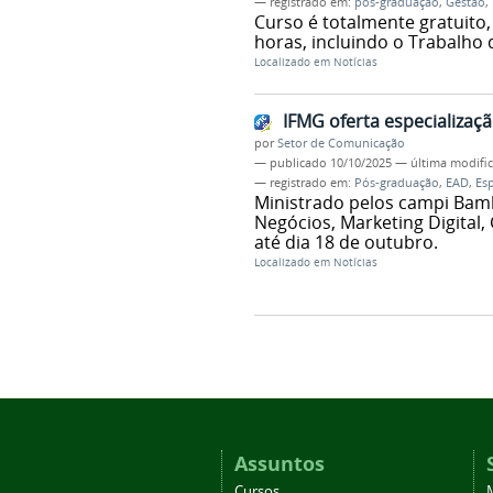
— registrado em:
pós-graduação
,
Gestão
,
Curso é totalmente gratuito
horas, incluindo o Trabalho
Localizado em
Notícias
IFMG oferta especializaç
por
Setor de Comunicação
—
publicado
10/10/2025
—
última modifi
— registrado em:
Pós-graduação
,
EAD
,
Es
Ministrado pelos campi Bamb
Negócios, Marketing Digital,
até dia 18 de outubro.
Localizado em
Notícias
Assuntos
Cursos