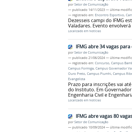
por
Setor de Comunicação
—
publicado
14/11/2023
—
última modifi
— registrado em:
Encontro Esportivo
,
Cam
Dezesseis campi do IFMG es
Valadares. Evento envolverá 
Localizado em
Notícias
IFMG abre 34 vagas para 
por
Setor de Comunicação
—
publicado
21/06/2024
—
última modifi
— registrado em:
Concurso
,
Campus Bam
Campus Formiga
,
Campus Governador Va
Ouro Preto
,
Campus Piumhi
,
Campus Ribe
Evangelista
Prazo para inscrições vai at
do Instituto. Em Governador
Engenharia Civil e Engenhari
Localizado em
Notícias
IFMG abre vagas 80 vaga
por
Setor de Comunicação
—
publicado
10/09/2024
—
última modifi