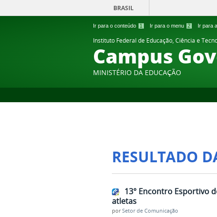
BRASIL
Ir para o conteúdo
1
Ir para o menu
2
Ir para
Instituto Federal de Educação, Ciência e Tecn
Campus Gov
MINISTÉRIO DA EDUCAÇÃO
RESULTADO D
13° Encontro Esportivo d
atletas
por
Setor de Comunicação