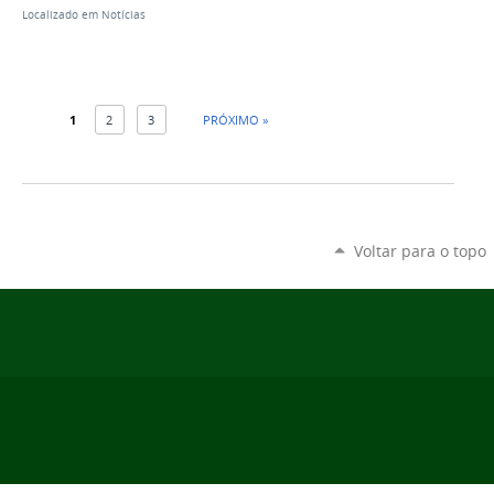
Localizado em
Notícias
1
2
3
PRÓXIMO »
Voltar para o topo