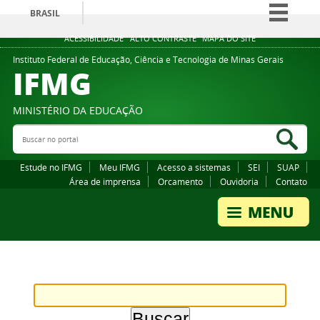
BRASIL
Simplifique!
ACESSIBILIDADE
ALTO CONTRASTE
MAPA DO SITE
Comunica BR
Instituto Federal de Educação, Ciência e Tecnologia de Minas Gerais
IFMG
Participe
Acesso à informação
MINISTÉRIO DA EDUCAÇÃO
Legislação
Buscar no portal
Bus
Canais
Estude no IFMG
Meu IFMG
Acesso a sistemas
SEI
SUAP
Área de imprensa
Orcamento
Ouvidoria
Contato