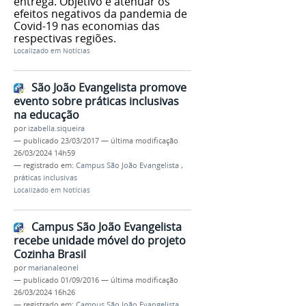
entrega. Objetivo é atenuar os
efeitos negativos da pandemia de
Covid-19 nas economias das
respectivas regiões.
Localizado em
Notícias
São João Evangelista promove
evento sobre práticas inclusivas
na educação
por
izabella.siqueira
—
publicado
23/03/2017
—
última modificação
26/03/2024 14h59
— registrado em:
Campus São João Evangelista
,
práticas inclusivas
Localizado em
Notícias
Campus São João Evangelista
recebe unidade móvel do projeto
Cozinha Brasil
por
marianaleonel
—
publicado
01/09/2016
—
última modificação
26/03/2024 16h26
— registrado em:
Campus São João Evangelista
,