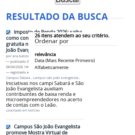
RESULTADO DA BUSCA
Imposto de Renda 2026: saiba
26
itens atendem ao seu critério.
como conseguir consultoria
Ordenar por
gratuita nos campi Sabará e São
João Evangelista
relevância
por
ana.batista
Data (mais Recente Primeiro)
—
publicado
06/04/2026
—
última modificação
Alfabeticamente
06/04/2026 14h02
— registrado em:
Imposto de Renda 2026
,
Campus Sabará
,
Campus São João Evangelista
,
Iniciativas nos campi Sabará e São
João Evangelista auxiliam
contribuintes de baixa renda e
microempreendedores no acerto
de contas com o Leão.
Localizado em
Notícias
Campus São João Evangelista
promove Mostra Virtual de