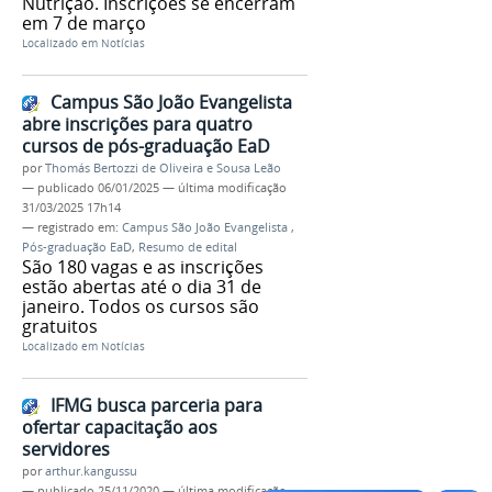
Nutrição. Inscrições se encerram
em 7 de março
Localizado em
Notícias
Campus São João Evangelista
abre inscrições para quatro
cursos de pós-graduação EaD
por
Thomás Bertozzi de Oliveira e Sousa Leão
—
publicado
06/01/2025
—
última modificação
31/03/2025 17h14
— registrado em:
Campus São João Evangelista
,
Pós-graduação EaD
,
Resumo de edital
São 180 vagas e as inscrições
estão abertas até o dia 31 de
janeiro. Todos os cursos são
gratuitos
Localizado em
Notícias
IFMG busca parceria para
ofertar capacitação aos
servidores
por
arthur.kangussu
—
publicado
25/11/2020
—
última modificação