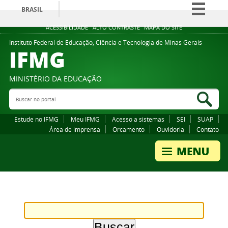
BRASIL
Simplifique!
ACESSIBILIDADE
ALTO CONTRASTE
MAPA DO SITE
Comunica BR
Instituto Federal de Educação, Ciência e Tecnologia de Minas Gerais
IFMG
Participe
Acesso à informação
MINISTÉRIO DA EDUCAÇÃO
Legislação
Buscar no portal
Bus
Canais
Estude no IFMG
Meu IFMG
Acesso a sistemas
SEI
SUAP
Área de imprensa
Orcamento
Ouvidoria
Contato