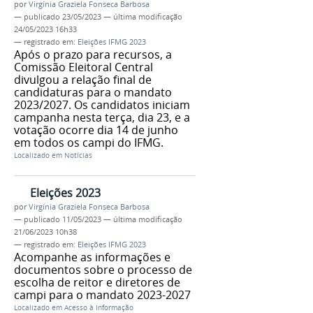
por
Virgínia Graziela Fonseca Barbosa
—
publicado
23/05/2023
—
última modificação
24/05/2023 16h33
— registrado em:
Eleições IFMG 2023
Após o prazo para recursos, a
Comissão Eleitoral Central
divulgou a relação final de
candidaturas para o mandato
2023/2027. Os candidatos iniciam
campanha nesta terça, dia 23, e a
votação ocorre dia 14 de junho
em todos os campi do IFMG.
Localizado em
Notícias
Eleições 2023
por
Virgínia Graziela Fonseca Barbosa
—
publicado
11/05/2023
—
última modificação
21/06/2023 10h38
— registrado em:
Eleições IFMG 2023
Acompanhe as informações e
documentos sobre o processo de
escolha de reitor e diretores de
campi para o mandato 2023-2027
Localizado em
Acesso à Informação