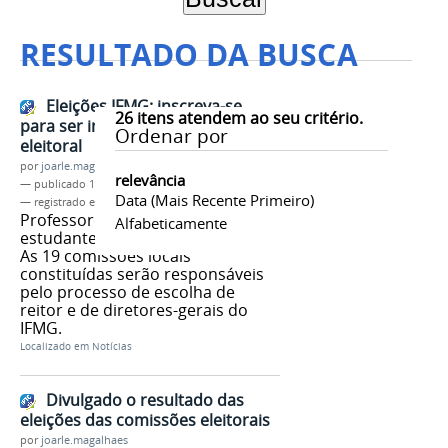
RESULTADO DA BUSCA
Eleições IFMG: inscreva-se
26
itens atendem ao seu critério.
para ser integrante da comissão
Ordenar por
eleitoral
por
joarle.magalhaes
relevância
—
publicado
12/04/2023
Data (mais Recente Primeiro)
— registrado em:
Eleições IFMG 2023
Professores, técnicos e
Alfabeticamente
estudantes podem se candidatar.
As 19 comissões locais
constituídas serão responsáveis
pelo processo de escolha de
reitor e de diretores-gerais do
IFMG.
Localizado em
Notícias
Divulgado o resultado das
eleições das comissões eleitorais
por
joarle.magalhaes