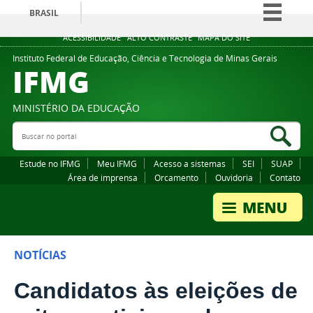
BRASIL
Simplifique!
ACESSIBILIDADE
ALTO CONTRASTE
MAPA DO SITE
Comunica BR
Instituto Federal de Educação, Ciência e Tecnologia de Minas Gerais
IFMG
Participe
Acesso à informação
MINISTÉRIO DA EDUCAÇÃO
Legislação
Buscar no portal
Bus
Canais
Estude no IFMG
Meu IFMG
Acesso a sistemas
SEI
SUAP
Área de imprensa
Orcamento
Ouvidoria
Contato
NOTÍCIAS
Candidatos às eleições de