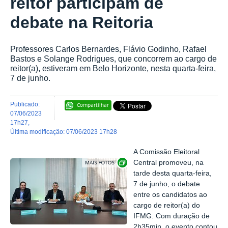
reitor participam de
debate na Reitoria
Professores Carlos Bernardes, Flávio Godinho, Rafael
Bastos e Solange Rodrigues, que concorrem ao cargo de
reitor(a), estiveram em Belo Horizonte, nesta quarta-feira,
7 de junho.
publicado
:
Compartilhar
07/06/2023
17h27
,
última modificação
:
07/06/2023 17h28
A Comissão Eleitoral
Exibir carrossel de imagens
Central promoveu, na
tarde desta quarta-feira,
7 de junho, o debate
entre os candidatos ao
cargo de reitor(a) do
IFMG. Com duração de
2h35min, o evento contou