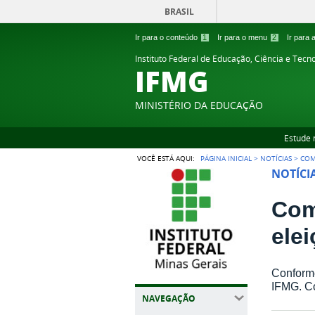
BRASIL
Ir para o conteúdo
1
Ir para o menu
2
Ir para
Instituto Federal de Educação, Ciência e Tecn
IFMG
MINISTÉRIO DA EDUCAÇÃO
Estude 
VOCÊ ESTÁ AQUI:
PÁGINA INICIAL
>
NOTÍCIAS
>
COM
NOTÍCI
Com
elei
Conforme
IFMG. Co
NAVEGAÇÃO