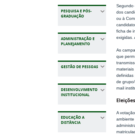
Segundo o
PESQUISA E PÓS-
dos candi
GRADUAÇÃO
ou à Comi
candidato
ficha de 
exigidas.
ADMINISTRAÇÃO E
PLANEJAMENTO
As campan
que permi
transmiss
GESTÃO DE PESSOAS
materiais
definidas
de grupo/
mail inst
DESENVOLVIMENTO
INSTITUCIONAL
Eleiçõe
A votação
EDUCAÇÃO A
ambiente 
DISTÂNCIA
administr
matricula