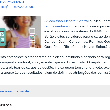
15/05/2023 10h51
,
dificação
:
15/06/2023 09h39
A
Comissão Eleitoral Central
publicou nest
regulamentação
que irá embasar o proce
escolha dos novos gestores do IFMG, co
Serão eleitos servidores para o cargo de r
Bambuí, Betim, Congonhas, Formiga, Gove
Ouro Preto, Ribeirão das Neves, Sabará, 
to estabelece o cronograma da eleição, definindo o período para reg
 campanha eleitoral, votação e divulgação do resultado. O regulamento
s para pleitear os cargos de gestão; indica quem tem direito a voto; e
 a apuração dos resultados; além de definir as atribuições das comis
.
se o regulamento
aturas