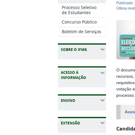
publicado
:
Processo Seletivo
última mo
de Estudantes
Concurso Público
Boletim de Serviços
SOBRE O IFMG
O documen
ACESSO À
recursos,
INFORMAÇÃO
requisito
votação e
processo
ENSINO
Aces
EXTENSÃO
Candid