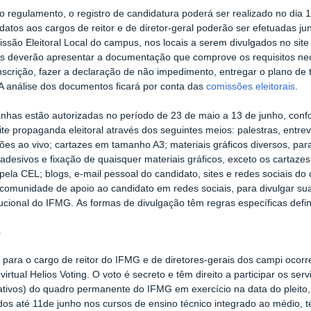
 regulamento, o registro de candidatura poderá ser realizado no dia 1
datos aos cargos de reitor e de diretor-geral poderão ser efetuadas ju
ssão Eleitoral Local do campus, nos locais a serem divulgados no sit
s deverão apresentar a documentação que comprove os requisitos nec
inscrição, fazer a declaração de não impedimento, entregar o plano de
 A análise dos documentos ficará por conta das
comissões eleitorais
.
has estão autorizadas no período de 23 de maio a 13 de junho, conf
te propaganda eleitoral através dos seguintes meios: palestras, entre
ões ao vivo; cartazes em tamanho A3; materiais gráficos diversos, para 
 adesivos e fixação de quaisquer materiais gráficos, exceto os cartaz
 pela CEL; blogs, e-mail pessoal do candidato, sites e redes sociais do
comunidade de apoio ao candidato em redes sociais, para divulgar su
itucional do IFMG. As formas de divulgação têm regras específicas defin
s
 para o cargo de reitor do IFMG e de diretores-gerais dos campi ocorr
virtual Helios Voting. O voto é secreto e têm direito a participar os ser
ativos) do quadro permanente do IFMG em exercício na data do pleito
dos até 11de junho nos cursos de ensino técnico integrado ao médio, t