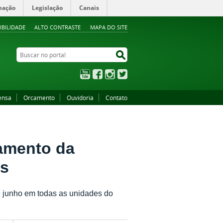
mação
Legislação
Canais
IBILIDADE
ALTO CONTRASTE
MAPA DO SITE
Buscar no portal
Buscar no portal
YouTube
Facebook
Instagram
Twitter
ensa
Orcamento
Ouvidoria
Contato
lamento da
is
e junho em todas as unidades do