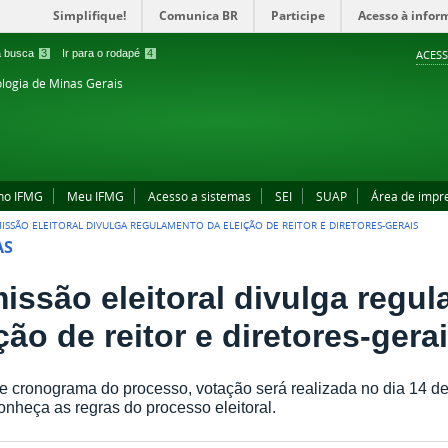
Simplifique!
Comunica BR
Participe
Acesso à infor
 a busca
3
Ir para o rodapé
4
ACESS
ologia de Minas Gerais
no IFMG
Meu IFMG
Acesso a sistemas
SEI
SUAP
Área de impr
ISSÃO ELEITORAL DIVULGA REGULAMENTO DA ELEIÇÃO DE REITOR E DIRETORES-GERAIS
AS
issão eleitoral divulga regu
ção de reitor e diretores-gera
 cronograma do processo, votação será realizada no dia 14 d
nheça as regras do processo eleitoral.