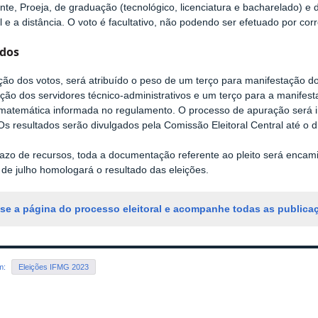
te, Proeja, de graduação (tecnológico, licenciatura e bacharelado) 
l e a distância. O voto é facultativo, não podendo ser efetuado por co
ados
ão dos votos, será atribuído o peso de um terço para manifestação do
ção dos servidores técnico-administrativos e um terço para a manifes
matemática informada no regulamento. O processo de apuração será i
Os resultados serão divulgados pela Comissão Eleitoral Central até o d
azo de recursos, toda a documentação referente ao pleito será enca
de julho homologará o resultado das eleições.
se a página do processo eleitoral e acompanhe todas as publicaç
em:
Eleições IFMG 2023