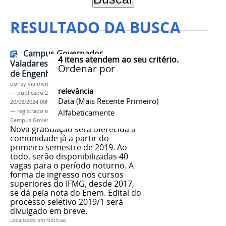
RESULTADO DA BUSCA
Campus Governador
4
itens atendem ao seu critério.
Valadares ofertará curso superior
Ordenar por
de Engenharia Civil
por
sylvia.mendonca
relevância
—
publicado
28/09/2018
—
última modificação
Data (mais Recente Primeiro)
20/03/2024 09h33
— registrado em:
Consup
Alfabeticamente
,
Conselho Superior
,
Campus Governador Valadares
,
Engenharia Civil
Nova graduação será oferecida à
comunidade já a partir do
primeiro semestre de 2019. Ao
todo, serão disponibilizadas 40
vagas para o período noturno. A
forma de ingresso nos cursos
superiores do IFMG, desde 2017,
se dá pela nota do Enem. Edital do
processo seletivo 2019/1 será
divulgado em breve.
Localizado em
Notícias