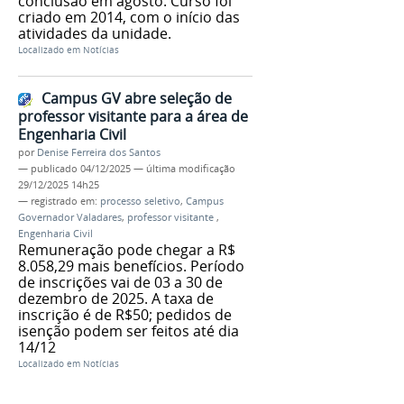
conclusão em agosto. Curso foi
criado em 2014, com o início das
atividades da unidade.
Localizado em
Notícias
Campus GV abre seleção de
professor visitante para a área de
Engenharia Civil
por
Denise Ferreira dos Santos
—
publicado
04/12/2025
—
última modificação
29/12/2025 14h25
— registrado em:
processo seletivo
,
Campus
Governador Valadares
,
professor visitante
,
Engenharia Civil
Remuneração pode chegar a R$
8.058,29 mais benefícios. Período
de inscrições vai de 03 a 30 de
dezembro de 2025. A taxa de
inscrição é de R$50; pedidos de
isenção podem ser feitos até dia
14/12
Localizado em
Notícias