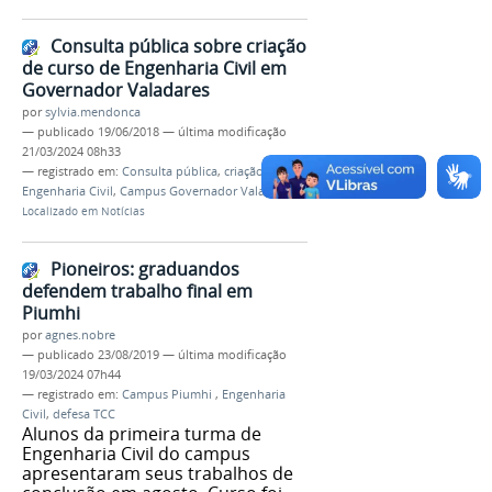
Consulta pública sobre criação
de curso de Engenharia Civil em
Governador Valadares
por
sylvia.mendonca
—
publicado
19/06/2018
—
última modificação
21/03/2024 08h33
— registrado em:
Consulta pública
,
criação
,
Engenharia Civil
,
Campus Governador Valadares
Localizado em
Notícias
Pioneiros: graduandos
defendem trabalho final em
Piumhi
por
agnes.nobre
—
publicado
23/08/2019
—
última modificação
19/03/2024 07h44
— registrado em:
Campus Piumhi
,
Engenharia
Civil
,
defesa TCC
Alunos da primeira turma de
Engenharia Civil do campus
apresentaram seus trabalhos de