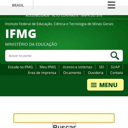
BRASIL
Simplifique!
ACESSIBILIDADE
ALTO CONTRASTE
MAPA DO SITE
Comunica BR
Instituto Federal de Educação, Ciência e Tecnologia de Minas Gerais
IFMG
Participe
Acesso à informação
MINISTÉRIO DA EDUCAÇÃO
Legislação
Buscar no portal
Bus
Canais
Estude no IFMG
Meu IFMG
Acesso a sistemas
SEI
SUAP
Área de imprensa
Orcamento
Ouvidoria
Contato