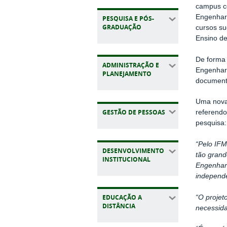
campus co
Engenhari
PESQUISA E PÓS-
GRADUAÇÃO
cursos su
Ensino de
De forma 
ADMINISTRAÇÃO E
Engenhari
PLANEJAMENTO
document
Uma nova 
GESTÃO DE PESSOAS
referendo
pesquisa:
“Pelo IFM
DESENVOLVIMENTO
tão grand
INSTITUCIONAL
Engenhari
independe
EDUCAÇÃO A
“O projet
DISTÂNCIA
necessida