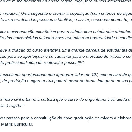
ea de muita demanda na nossa região, logo, terá muitos interessados.
e iniciativa! Uma sugestão é ofertar à população (com critérios de equi
o as moradias das pessoas e famílias, e assim, consequentemente, 
aior movimentação econômica para a cidade com estudantes oriundos 
ção dos universitários valadarenses que não tem oportunidade e condiç
que a criação do curso atenderá uma grande parcela de estudantes 
ade para se aperfeiçoar e se capacitar para o mercado de trabalho co
ade profissional além da realização pessoal!!!”
 excelente oportunidade que agregará valor em GV, com ensino de qu
, de produção e agora a civil poderá gerar de forma integrada novas
nheiro civil e tenho a certeza que o curso de engenharia civil, ainda m
lia à região!"
os passos para a constituição da nova graduação envolvem a elabor
 Matriz Curricular.