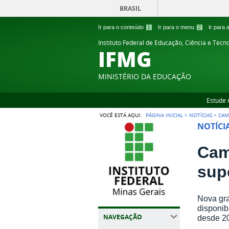
BRASIL
Ir para o conteúdo
1
Ir para o menu
2
Ir para
Instituto Federal de Educação, Ciência e Tecn
IFMG
MINISTÉRIO DA EDUCAÇÃO
Estude 
VOCÊ ESTÁ AQUI:
PÁGINA INICIAL
>
NOTÍCIAS
>
CAM
NOTÍCI
Cam
sup
Nova gra
disponib
NAVEGAÇÃO
desde 20