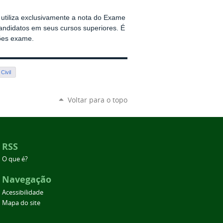
utiliza exclusivamente a nota do Exame
andidatos em seus cursos superiores. É
ções exame.
Civil
Voltar para o topo
RSS
O que é?
Navegação
Acessibilidade
Mapa do site