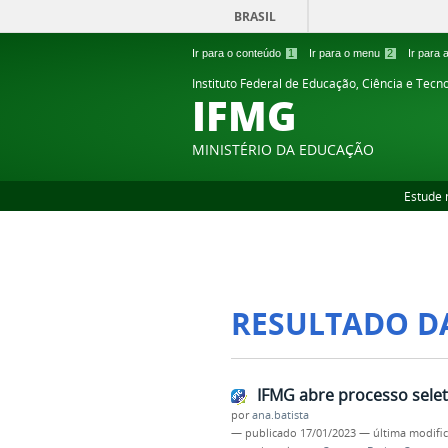
BRASIL
Ir para o conteúdo
1
Ir para o menu
2
Ir para
Instituto Federal de Educação, Ciência e Tecn
IFMG
MINISTÉRIO DA EDUCAÇÃO
Estude 
RESULTADO D
IFMG abre processo selet
por
ana.batista
—
publicado
17/01/2023
—
última modifi