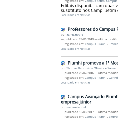
— registrado em:
Campus Betim
,
Campus
Editais disponibilizam duas 
susbtituto nos Campi Betim 
Localizado em
Notícias
Professores do Campus 
por
agnes.nobre
—
publicado
28/06/2019
—
última modifi
— registrado em:
Campus Piumhi
,
Prêmio
Localizado em
Notícias
Piumhi promove a 1ª Most
por
Thomás Bertozzi de Oliveira e Sousa 
—
publicado
26/07/2016
—
última modifi
— registrado em:
Campus Piumhi
,
Gerind
Localizado em
Notícias
Campus Avançado Piumhi 
empresa júnior
por
marianaleonel
—
publicado
16/08/2017
—
última modifi
— registrado em:
Campus Piumhi
,
empres