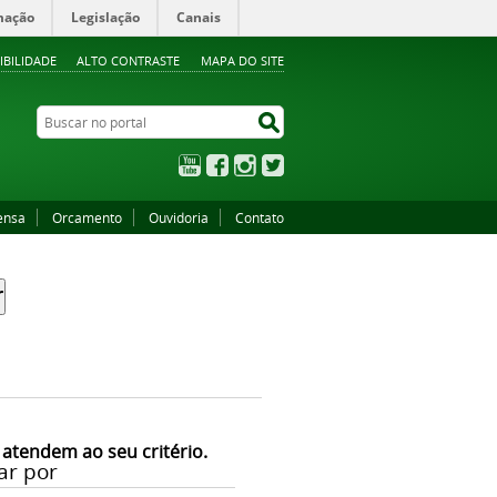
mação
Legislação
Canais
IBILIDADE
ALTO CONTRASTE
MAPA DO SITE
Buscar no portal
Buscar no portal
YouTube
Facebook
Instagram
Twitter
ensa
Orcamento
Ouvidoria
Contato
 atendem ao seu critério.
ar por