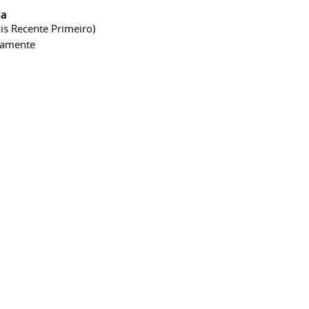
ia
is Recente Primeiro)
camente