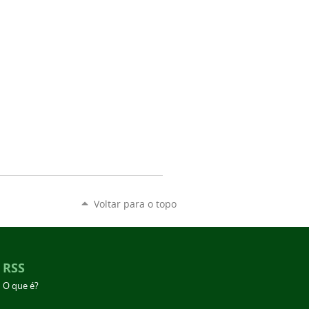
Voltar para o topo
RSS
O que é?