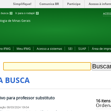
Simplifique!
Comunica BR
Participe
Acesso à infor
 a busca
3
Ir para o rodapé
4
ACESS
ologia de Minas Gerais
no IFMG
Meu IFMG
Acesso a sistemas
SEI
SUAP
Área de impr
A BUSCA
ivo para professor substituto
16
itens
Orden
cação
08/03/2024 10h54