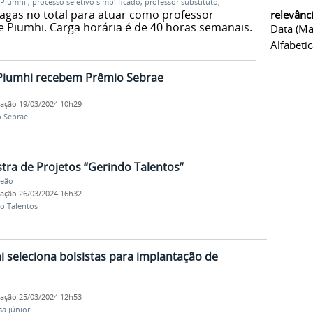
 Piumhi
,
processo seletivo simplificado
,
professor substituto
,
vagas no total para atuar como professor
relevânc
e Piumhi. Carga horária é de 40 horas semanais.
Data (ma
Alfabeti
Piumhi recebem Prêmio Sebrae
cação
19/03/2024 10h29
 Sebrae
ra de Projetos “Gerindo Talentos”
Leão
cação
26/03/2024 16h32
o Talentos
seleciona bolsistas para implantação de
cação
25/03/2024 12h53
a júnior