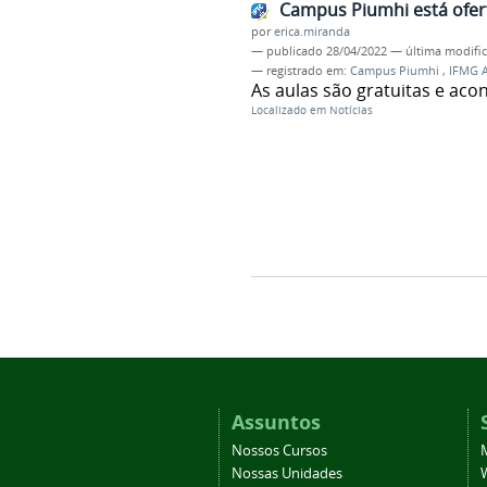
Campus Piumhi está ofer
por
erica.miranda
—
publicado
28/04/2022
—
última modifi
— registrado em:
Campus Piumhi
,
IFMG 
As aulas são gratuitas e ac
Localizado em
Notícias
Assuntos
Nossos Cursos
Nossas Unidades