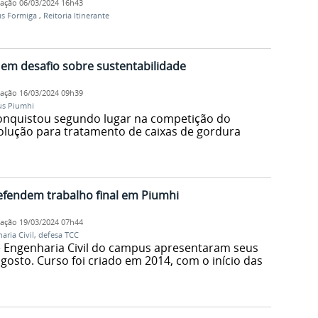
cação
06/03/2024 16h43
s Formiga
,
Reitoria Itinerante
em desafio sobre sustentabilidade
cação
16/03/2024 09h39
s Piumhi
nquistou segundo lugar na competição do
olução para tratamento de caixas de gordura
efendem trabalho final em Piumhi
cação
19/03/2024 07h44
aria Civil
,
defesa TCC
e Engenharia Civil do campus apresentaram seus
osto. Curso foi criado em 2014, com o início das