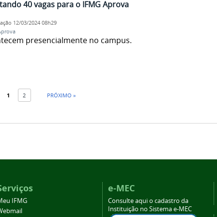
tando 40 vagas para o IFMG Aprova
cação
12/03/2024 08h29
Aprova
ontecem presencialmente no campus.
1
2
PRÓXIMO »
Serviços
e-MEC
Meu IFMG
Consulte aqui o cadastro da
Instituição no Sistema e-MEC
Webmail