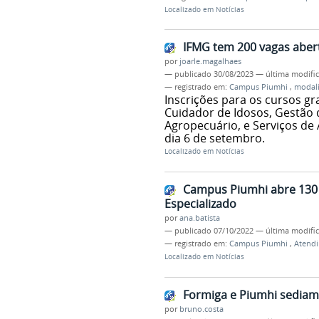
Localizado em
Notícias
IFMG tem 200 vagas aber
por
joarle.magalhaes
—
publicado
30/08/2023
—
última modifi
— registrado em:
Campus Piumhi
,
modal
Inscrições para os cursos g
Cuidador de Idosos, Gestão 
Agropecuário, e Serviços de
dia 6 de setembro.
Localizado em
Notícias
Campus Piumhi abre 130 
Especializado
por
ana.batista
—
publicado
07/10/2022
—
última modifi
— registrado em:
Campus Piumhi
,
Atendi
Localizado em
Notícias
Formiga e Piumhi sediam 
por
bruno.costa