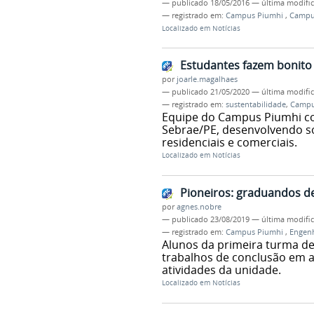
—
publicado
18/05/2016
—
última modifi
— registrado em:
Campus Piumhi
,
Campu
Localizado em
Notícias
Estudantes fazem bonito 
por
joarle.magalhaes
—
publicado
21/05/2020
—
última modifi
— registrado em:
sustentabilidade
,
Campu
Equipe do Campus Piumhi co
Sebrae/PE, desenvolvendo s
residenciais e comerciais.
Localizado em
Notícias
Pioneiros: graduandos d
por
agnes.nobre
—
publicado
23/08/2019
—
última modifi
— registrado em:
Campus Piumhi
,
Engenh
Alunos da primeira turma d
trabalhos de conclusão em ag
atividades da unidade.
Localizado em
Notícias